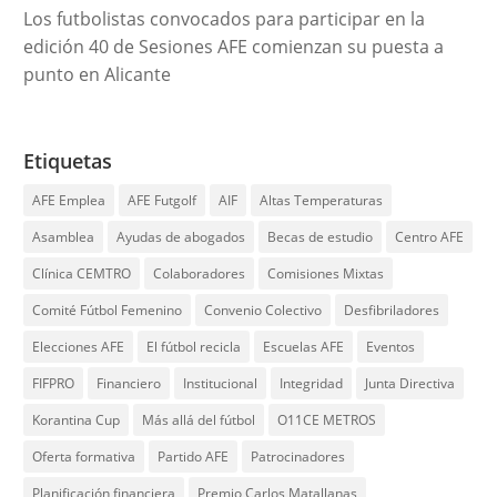
Los futbolistas convocados para participar en la
edición 40 de Sesiones AFE comienzan su puesta a
punto en Alicante
Etiquetas
AFE Emplea
AFE Futgolf
AIF
Altas Temperaturas
Asamblea
Ayudas de abogados
Becas de estudio
Centro AFE
Clínica CEMTRO
Colaboradores
Comisiones Mixtas
Comité Fútbol Femenino
Convenio Colectivo
Desfibriladores
Elecciones AFE
El fútbol recicla
Escuelas AFE
Eventos
FIFPRO
Financiero
Institucional
Integridad
Junta Directiva
Korantina Cup
Más allá del fútbol
O11CE METROS
Oferta formativa
Partido AFE
Patrocinadores
Planificación financiera
Premio Carlos Matallanas