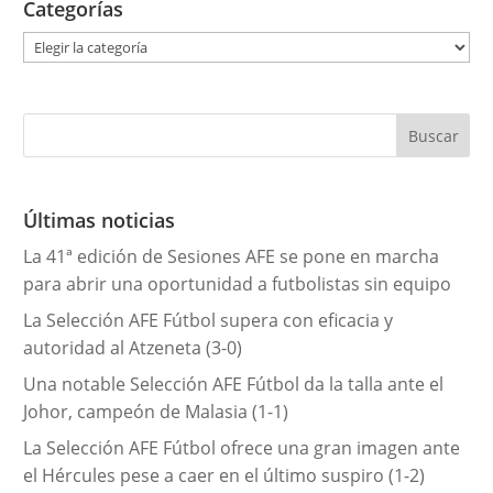
Categorías
C
a
t
e
g
o
r
Últimas noticias
í
La 41ª edición de Sesiones AFE se pone en marcha
a
para abrir una oportunidad a futbolistas sin equipo
s
La Selección AFE Fútbol supera con eficacia y
autoridad al Atzeneta (3-0)
Una notable Selección AFE Fútbol da la talla ante el
Johor, campeón de Malasia (1-1)
La Selección AFE Fútbol ofrece una gran imagen ante
el Hércules pese a caer en el último suspiro (1-2)