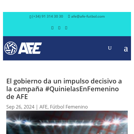
(+34) 91 314 30 30
afe@afe-futbol.com
El gobierno da un impulso decisivo a
la campaña #QuinielasEnFemenino
de AFE
Sep 26, 2024
|
AFE
,
Fútbol Femenino