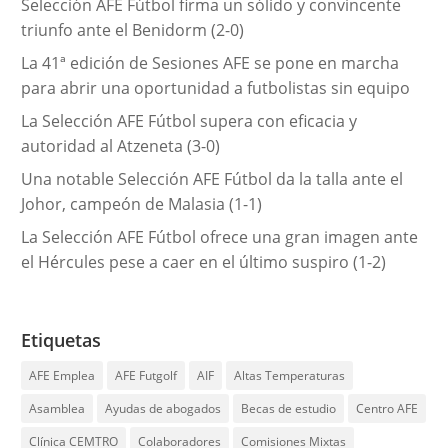
Selección AFE Fútbol firma un sólido y convincente
a
triunfo ante el Benidorm (2-0)
s
La 41ª edición de Sesiones AFE se pone en marcha
para abrir una oportunidad a futbolistas sin equipo
La Selección AFE Fútbol supera con eficacia y
autoridad al Atzeneta (3-0)
Una notable Selección AFE Fútbol da la talla ante el
Johor, campeón de Malasia (1-1)
La Selección AFE Fútbol ofrece una gran imagen ante
el Hércules pese a caer en el último suspiro (1-2)
Etiquetas
AFE Emplea
AFE Futgolf
AIF
Altas Temperaturas
Asamblea
Ayudas de abogados
Becas de estudio
Centro AFE
Clínica CEMTRO
Colaboradores
Comisiones Mixtas