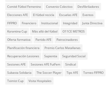
Comité Fútbol Femenino
Convenio Colectivo
Desfibriladores
Elecciones AFE
El fútbol recicla
Escuelas AFE
Eventos
FIFPRO
Financiero
Institucional
Integridad
Junta Directiva
Korantina Cup
Más allá del fútbol
O11CE METROS
Oferta formativa
Partido AFE
Patrocinadores
Planificación financiera
Premio Carlos Matallanas
Recuperación Lesiones
Sapientia
Seguridad Social
Sesiones AFE
Sesiones AFE FutFem
Sindical
Subasta Solidaria
The Soccer Player
Tips AFE
Torneo FIFPRO
Tximist Cup
Visita Hospitales