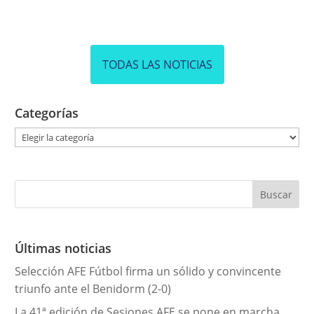
TODAS LAS NOTICIAS
Categorías
C
a
t
e
g
o
r
Últimas noticias
í
Selección AFE Fútbol firma un sólido y convincente
a
triunfo ante el Benidorm (2-0)
s
La 41ª edición de Sesiones AFE se pone en marcha