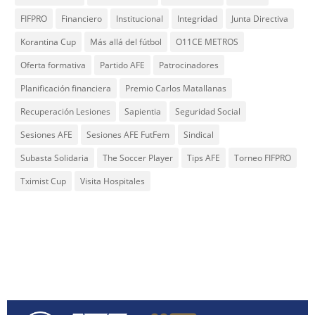
FIFPRO
Financiero
Institucional
Integridad
Junta Directiva
Korantina Cup
Más allá del fútbol
O11CE METROS
Oferta formativa
Partido AFE
Patrocinadores
Planificación financiera
Premio Carlos Matallanas
Recuperación Lesiones
Sapientia
Seguridad Social
Sesiones AFE
Sesiones AFE FutFem
Sindical
Subasta Solidaria
The Soccer Player
Tips AFE
Torneo FIFPRO
Tximist Cup
Visita Hospitales