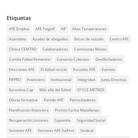
Etiquetas
AFE Emplea
AFE Futgolf
AIF
Altas Temperaturas
Asamblea
Ayudas de abogados
Becas de estudio
Centro AFE
Clínica CEMTRO
Colaboradores
Comisiones Mixtas
Comité Fútbol Femenino
Convenio Colectivo
Desfibriladores
Elecciones AFE
El fútbol recicla
Escuelas AFE
Eventos
FIFPRO
Financiero
Institucional
Integridad
Junta Directiva
Korantina Cup
Más allá del fútbol
O11CE METROS
Oferta formativa
Partido AFE
Patrocinadores
Planificación financiera
Premio Carlos Matallanas
Recuperación Lesiones
Sapientia
Seguridad Social
Sesiones AFE
Sesiones AFE FutFem
Sindical