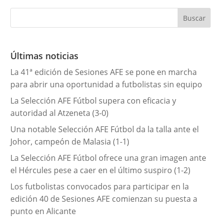
t
e
g
o
r
Últimas noticias
í
La 41ª edición de Sesiones AFE se pone en marcha
a
para abrir una oportunidad a futbolistas sin equipo
s
La Selección AFE Fútbol supera con eficacia y
autoridad al Atzeneta (3-0)
Una notable Selección AFE Fútbol da la talla ante el
Johor, campeón de Malasia (1-1)
La Selección AFE Fútbol ofrece una gran imagen ante
el Hércules pese a caer en el último suspiro (1-2)
Los futbolistas convocados para participar en la
edición 40 de Sesiones AFE comienzan su puesta a
punto en Alicante