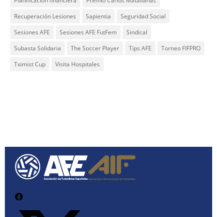
Planificación financiera
Premio Carlos Matallanas
Recuperación Lesiones
Sapientia
Seguridad Social
Sesiones AFE
Sesiones AFE FutFem
Sindical
Subasta Solidaria
The Soccer Player
Tips AFE
Torneo FIFPRO
Tximist Cup
Visita Hospitales