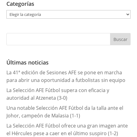
Categorías
C
a
t
e
g
o
r
Últimas noticias
í
La 41ª edición de Sesiones AFE se pone en marcha
a
para abrir una oportunidad a futbolistas sin equipo
s
La Selección AFE Fútbol supera con eficacia y
autoridad al Atzeneta (3-0)
Una notable Selección AFE Fútbol da la talla ante el
Johor, campeón de Malasia (1-1)
La Selección AFE Fútbol ofrece una gran imagen ante
el Hércules pese a caer en el último suspiro (1-2)