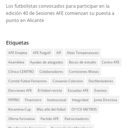
Los futbolistas convocados para participar en la
edición 40 de Sesiones AFE comienzan su puesta a
punto en Alicante
Etiquetas
AFE Emplea
AFE Futgolf
AIF
Altas Temperaturas
Asamblea
Ayudas de abogados
Becas de estudio
Centro AFE
Clínica CEMTRO
Colaboradores
Comisiones Mixtas
Comité Fútbol Femenino
Convenio Colectivo
Desfibriladores
Elecciones AFE
El fútbol recicla
Escuelas AFE
Eventos
FIFPRO
Financiero
Institucional
Integridad
Junta Directiva
Korantina Cup
Más allá del fútbol
O11CE METROS
Oferta formativa
Partido AFE
Patrocinadores