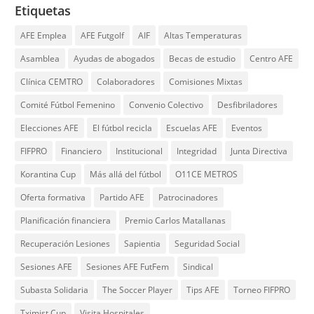
Etiquetas
AFE Emplea
AFE Futgolf
AIF
Altas Temperaturas
Asamblea
Ayudas de abogados
Becas de estudio
Centro AFE
Clínica CEMTRO
Colaboradores
Comisiones Mixtas
Comité Fútbol Femenino
Convenio Colectivo
Desfibriladores
Elecciones AFE
El fútbol recicla
Escuelas AFE
Eventos
FIFPRO
Financiero
Institucional
Integridad
Junta Directiva
Korantina Cup
Más allá del fútbol
O11CE METROS
Oferta formativa
Partido AFE
Patrocinadores
Planificación financiera
Premio Carlos Matallanas
Recuperación Lesiones
Sapientia
Seguridad Social
Sesiones AFE
Sesiones AFE FutFem
Sindical
Subasta Solidaria
The Soccer Player
Tips AFE
Torneo FIFPRO
Tximist Cup
Visita Hospitales