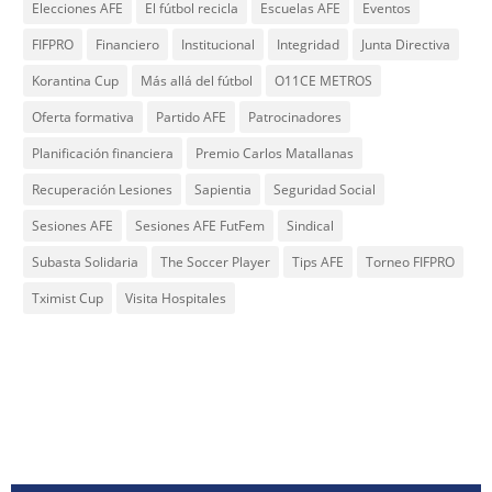
Elecciones AFE
El fútbol recicla
Escuelas AFE
Eventos
FIFPRO
Financiero
Institucional
Integridad
Junta Directiva
Korantina Cup
Más allá del fútbol
O11CE METROS
Oferta formativa
Partido AFE
Patrocinadores
Planificación financiera
Premio Carlos Matallanas
Recuperación Lesiones
Sapientia
Seguridad Social
Sesiones AFE
Sesiones AFE FutFem
Sindical
Subasta Solidaria
The Soccer Player
Tips AFE
Torneo FIFPRO
Tximist Cup
Visita Hospitales