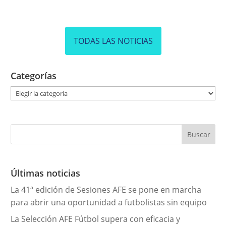
TODAS LAS NOTICIAS
Categorías
C
a
t
e
g
o
r
Últimas noticias
í
La 41ª edición de Sesiones AFE se pone en marcha
a
para abrir una oportunidad a futbolistas sin equipo
s
La Selección AFE Fútbol supera con eficacia y