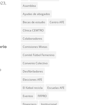
023,
Asamblea
Ayudas de abogados
Becas de estudio
Centro AFE
Clínica CEMTRO
Colaboradores
orio
Comisiones Mixtas
Comité Fútbol Femenino
Convenio Colectivo
o
Desfibriladores
Elecciones AFE
El fútbol recicla
Escuelas AFE
Eventos
FIFPRO
Financiero
Institucional