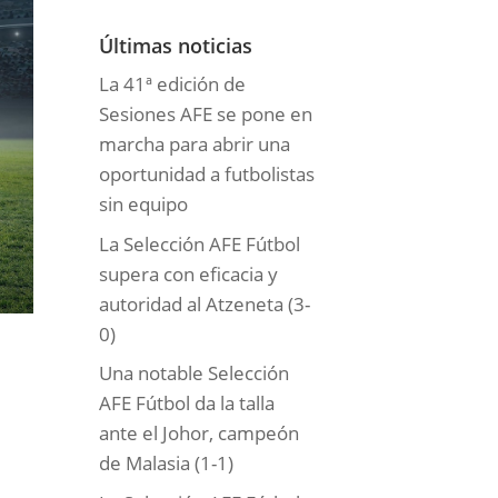
o
r
Últimas noticias
í
La 41ª edición de
a
Sesiones AFE se pone en
s
marcha para abrir una
oportunidad a futbolistas
sin equipo
La Selección AFE Fútbol
supera con eficacia y
autoridad al Atzeneta (3-
0)
Una notable Selección
AFE Fútbol da la talla
ante el Johor, campeón
de Malasia (1-1)