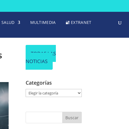
SALUD
MULTIMEDIA
🔐 EXTRANET
s
TODAS LAS
NOTICIAS
Categorías
C
a
t
e
g