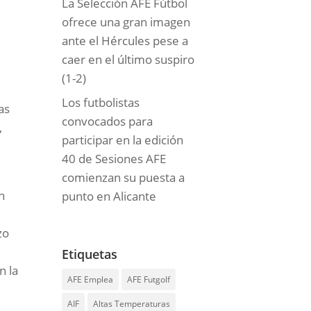
La Selección AFE Fútbol
ofrece una gran imagen
ante el Hércules pese a
caer en el último suspiro
(1-2)
o
Los futbolistas
as
convocados para
,
participar en la edición
40 de Sesiones AFE
comienzan su puesta a
n
punto en Alicante
zo
Etiquetas
n la
AFE Emplea
AFE Futgolf
AIF
Altas Temperaturas