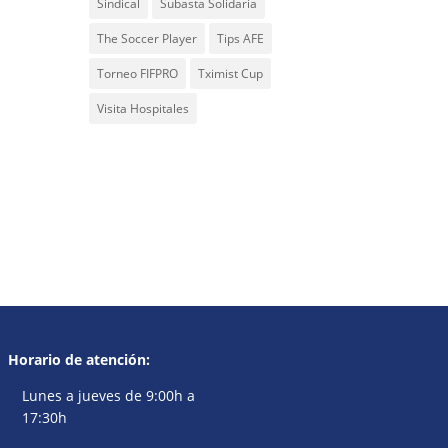
Sindical
Subasta Solidaria
The Soccer Player
Tips AFE
Torneo FIFPRO
Tximist Cup
Visita Hospitales
Horario de atención:
Lunes a jueves de 9:00h a
17:30h