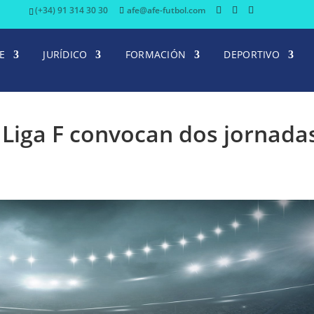
(+34) 91 314 30 30
afe@afe-futbol.com
E
JURÍDICO
FORMACIÓN
DEPORTIVO
a Liga F convocan dos jornada