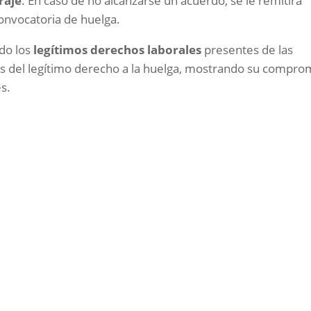
raje
. En caso de no alcanzarse un acuerdo, se le remitirá
convocatoria de huelga.
do los
legítimos derechos laborales
presentes de las
avés del legítimo derecho a la huelga, mostrando su compro
s.