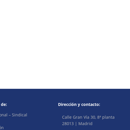
 de:
Dirección y contacto:
onal – Sindical
Calle Gran Vía 30, 8ª planta
28013 | Madrid
ón