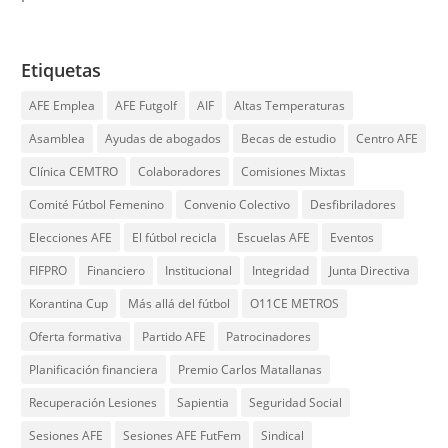
Etiquetas
AFE Emplea
AFE Futgolf
AIF
Altas Temperaturas
Asamblea
Ayudas de abogados
Becas de estudio
Centro AFE
Clínica CEMTRO
Colaboradores
Comisiones Mixtas
Comité Fútbol Femenino
Convenio Colectivo
Desfibriladores
Elecciones AFE
El fútbol recicla
Escuelas AFE
Eventos
FIFPRO
Financiero
Institucional
Integridad
Junta Directiva
Korantina Cup
Más allá del fútbol
O11CE METROS
Oferta formativa
Partido AFE
Patrocinadores
Planificación financiera
Premio Carlos Matallanas
Recuperación Lesiones
Sapientia
Seguridad Social
Sesiones AFE
Sesiones AFE FutFem
Sindical