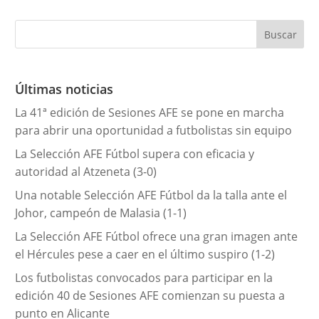
t
e
g
o
r
Últimas noticias
í
La 41ª edición de Sesiones AFE se pone en marcha
a
para abrir una oportunidad a futbolistas sin equipo
s
La Selección AFE Fútbol supera con eficacia y
autoridad al Atzeneta (3-0)
Una notable Selección AFE Fútbol da la talla ante el
Johor, campeón de Malasia (1-1)
La Selección AFE Fútbol ofrece una gran imagen ante
el Hércules pese a caer en el último suspiro (1-2)
Los futbolistas convocados para participar en la
edición 40 de Sesiones AFE comienzan su puesta a
punto en Alicante