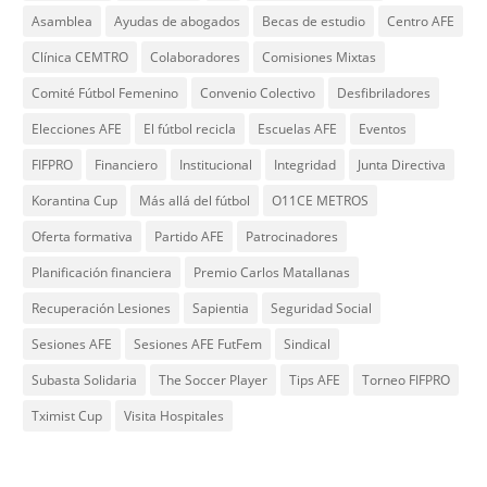
Asamblea
Ayudas de abogados
Becas de estudio
Centro AFE
Clínica CEMTRO
Colaboradores
Comisiones Mixtas
Comité Fútbol Femenino
Convenio Colectivo
Desfibriladores
Elecciones AFE
El fútbol recicla
Escuelas AFE
Eventos
FIFPRO
Financiero
Institucional
Integridad
Junta Directiva
Korantina Cup
Más allá del fútbol
O11CE METROS
Oferta formativa
Partido AFE
Patrocinadores
Planificación financiera
Premio Carlos Matallanas
Recuperación Lesiones
Sapientia
Seguridad Social
Sesiones AFE
Sesiones AFE FutFem
Sindical
Subasta Solidaria
The Soccer Player
Tips AFE
Torneo FIFPRO
Tximist Cup
Visita Hospitales