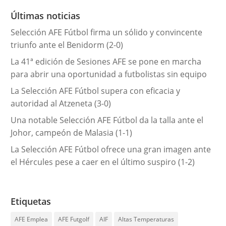
r
Últimas noticias
í
Selección AFE Fútbol firma un sólido y convincente
a
triunfo ante el Benidorm (2-0)
s
La 41ª edición de Sesiones AFE se pone en marcha
para abrir una oportunidad a futbolistas sin equipo
La Selección AFE Fútbol supera con eficacia y
autoridad al Atzeneta (3-0)
Una notable Selección AFE Fútbol da la talla ante el
Johor, campeón de Malasia (1-1)
La Selección AFE Fútbol ofrece una gran imagen ante
el Hércules pese a caer en el último suspiro (1-2)
Etiquetas
AFE Emplea
AFE Futgolf
AIF
Altas Temperaturas