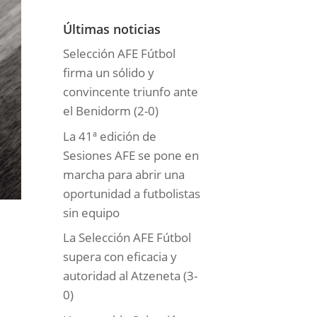
o
r
Últimas noticias
í
Selección AFE Fútbol
a
firma un sólido y
s
convincente triunfo ante
el Benidorm (2-0)
La 41ª edición de
Sesiones AFE se pone en
marcha para abrir una
oportunidad a futbolistas
sin equipo
La Selección AFE Fútbol
supera con eficacia y
autoridad al Atzeneta (3-
0)