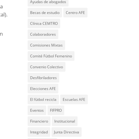
Ayudas de abogados
na
Becas de estudio
Centro AFE
al).
Clínica CEMTRO
n
ón
Colaboradores
Comisiones Mixtas
Comité Fútbol Femenino
Convenio Colectivo
Desfibriladores
Elecciones AFE
El fútbol recicla
Escuelas AFE
Eventos
FIFPRO
Financiero
Institucional
Integridad
Junta Directiva