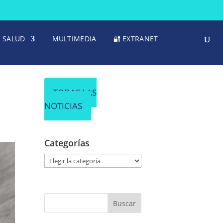
SALUD
MULTIMEDIA
🔐 EXTRANET
TODAS LAS
NOTICIAS
Categorías
C
a
t
e
g