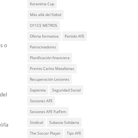
Korantina Cup
Más allá del fútbol
O11CE METROS
Oferta formativa
Partido AFE
es o
Patrocinadores
Planificación financiera
Premio Carlos Matallanas
Recuperación Lesiones
Sapientia
Seguridad Social
del
Sesiones AFE
Sesiones AFE FutFem
Sindical
Subasta Solidaria
l/la
The Soccer Player
Tips AFE