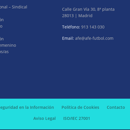
onal – Sindical
Calle Gran Vía 30, 8ª planta
28013 | Madrid
ón
vo
Teléfono:
913 143 030
Email:
afe@afe-futbol.com
ón
Femenino
os/as
 Seguridad en la Información
Política de Cookies
Contacto
Aviso Legal
ISO/IEC 27001