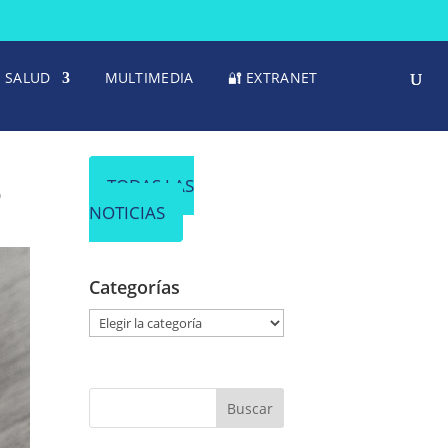
SALUD
MULTIMEDIA
🔐 EXTRANET
B
TODAS LAS
NOTICIAS
Categorías
C
a
t
e
g