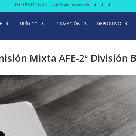
(+34) 91 314 30 30
afe@afe-futbol.com
E
JURÍDICO
FORMACIÓN
DEPORTIVO
isión Mixta AFE-2ª División 