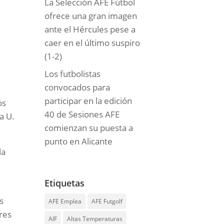
La Selección AFE Fútbol
ofrece una gran imagen
ante el Hércules pese a
caer en el último suspiro
(1-2)
Los futbolistas
convocados para
participar en la edición
os
40 de Sesiones AFE
a U.
comienzan su puesta a
punto en Alicante
la
Etiquetas
s
AFE Emplea
AFE Futgolf
ores
AIF
Altas Temperaturas