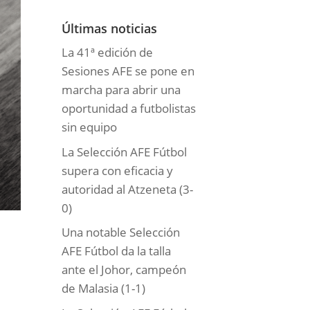
o
r
Últimas noticias
í
La 41ª edición de
a
Sesiones AFE se pone en
s
marcha para abrir una
oportunidad a futbolistas
sin equipo
La Selección AFE Fútbol
supera con eficacia y
autoridad al Atzeneta (3-
0)
Una notable Selección
AFE Fútbol da la talla
ante el Johor, campeón
de Malasia (1-1)