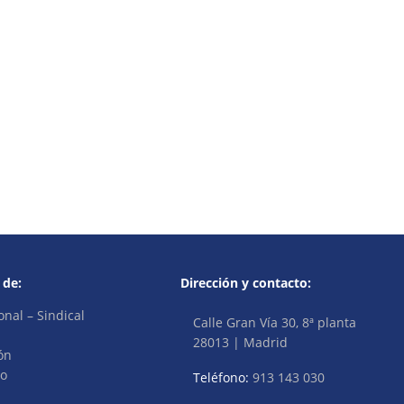
 de:
Dirección y contacto:
onal – Sindical
Calle Gran Vía 30, 8ª planta
28013 | Madrid
ón
vo
Teléfono:
913 143 030