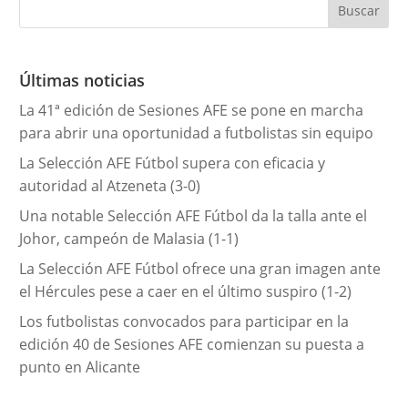
e
g
o
r
Últimas noticias
í
La 41ª edición de Sesiones AFE se pone en marcha
a
para abrir una oportunidad a futbolistas sin equipo
s
La Selección AFE Fútbol supera con eficacia y
autoridad al Atzeneta (3-0)
Una notable Selección AFE Fútbol da la talla ante el
Johor, campeón de Malasia (1-1)
La Selección AFE Fútbol ofrece una gran imagen ante
el Hércules pese a caer en el último suspiro (1-2)
Los futbolistas convocados para participar en la
edición 40 de Sesiones AFE comienzan su puesta a
punto en Alicante