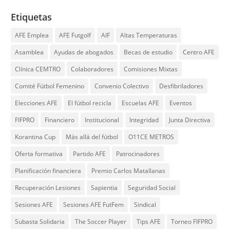
Etiquetas
AFE Emplea
AFE Futgolf
AIF
Altas Temperaturas
Asamblea
Ayudas de abogados
Becas de estudio
Centro AFE
Clínica CEMTRO
Colaboradores
Comisiones Mixtas
Comité Fútbol Femenino
Convenio Colectivo
Desfibriladores
Elecciones AFE
El fútbol recicla
Escuelas AFE
Eventos
FIFPRO
Financiero
Institucional
Integridad
Junta Directiva
Korantina Cup
Más allá del fútbol
O11CE METROS
Oferta formativa
Partido AFE
Patrocinadores
Planificación financiera
Premio Carlos Matallanas
Recuperación Lesiones
Sapientia
Seguridad Social
Sesiones AFE
Sesiones AFE FutFem
Sindical
Subasta Solidaria
The Soccer Player
Tips AFE
Torneo FIFPRO