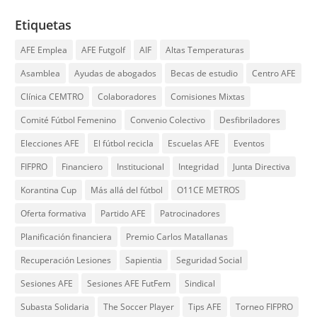
Etiquetas
AFE Emplea
AFE Futgolf
AIF
Altas Temperaturas
Asamblea
Ayudas de abogados
Becas de estudio
Centro AFE
Clínica CEMTRO
Colaboradores
Comisiones Mixtas
Comité Fútbol Femenino
Convenio Colectivo
Desfibriladores
Elecciones AFE
El fútbol recicla
Escuelas AFE
Eventos
FIFPRO
Financiero
Institucional
Integridad
Junta Directiva
Korantina Cup
Más allá del fútbol
O11CE METROS
Oferta formativa
Partido AFE
Patrocinadores
Planificación financiera
Premio Carlos Matallanas
Recuperación Lesiones
Sapientia
Seguridad Social
Sesiones AFE
Sesiones AFE FutFem
Sindical
Subasta Solidaria
The Soccer Player
Tips AFE
Torneo FIFPRO