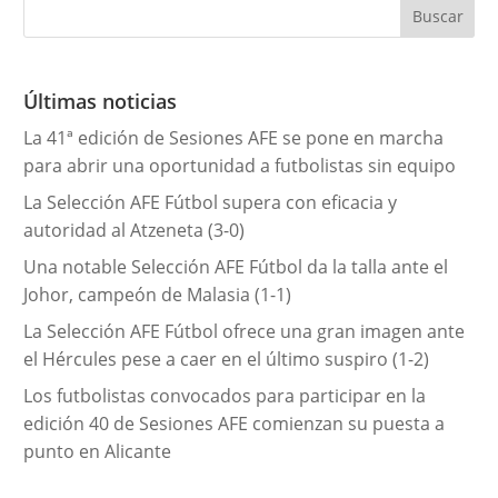
e
g
o
r
Últimas noticias
í
La 41ª edición de Sesiones AFE se pone en marcha
a
para abrir una oportunidad a futbolistas sin equipo
s
La Selección AFE Fútbol supera con eficacia y
autoridad al Atzeneta (3-0)
Una notable Selección AFE Fútbol da la talla ante el
Johor, campeón de Malasia (1-1)
La Selección AFE Fútbol ofrece una gran imagen ante
el Hércules pese a caer en el último suspiro (1-2)
Los futbolistas convocados para participar en la
edición 40 de Sesiones AFE comienzan su puesta a
punto en Alicante