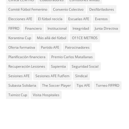
Comité Fútbol Femenino
Convenio Colectivo
Desfibriladores
Elecciones AFE
El fútbol recicla
Escuelas AFE
Eventos
FIFPRO
Financiero
Institucional
Integridad
Junta Directiva
Korantina Cup
Más allá del fútbol
O11CE METROS
Oferta formativa
Partido AFE
Patrocinadores
Planificación financiera
Premio Carlos Matallanas
Recuperación Lesiones
Sapientia
Seguridad Social
Sesiones AFE
Sesiones AFE FutFem
Sindical
Subasta Solidaria
The Soccer Player
Tips AFE
Torneo FIFPRO
Tximist Cup
Visita Hospitales