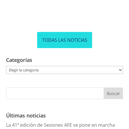
TODAS LAS NOTICIAS
Categorías
C
a
t
e
g
o
r
Últimas noticias
í
La 41ª edición de Sesiones AFE se pone en marcha
a