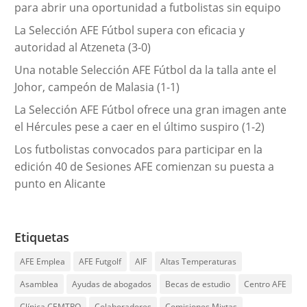
para abrir una oportunidad a futbolistas sin equipo
s
La Selección AFE Fútbol supera con eficacia y
autoridad al Atzeneta (3-0)
Una notable Selección AFE Fútbol da la talla ante el
Johor, campeón de Malasia (1-1)
La Selección AFE Fútbol ofrece una gran imagen ante
el Hércules pese a caer en el último suspiro (1-2)
Los futbolistas convocados para participar en la
edición 40 de Sesiones AFE comienzan su puesta a
punto en Alicante
Etiquetas
AFE Emplea
AFE Futgolf
AIF
Altas Temperaturas
Asamblea
Ayudas de abogados
Becas de estudio
Centro AFE
Clínica CEMTRO
Colaboradores
Comisiones Mixtas