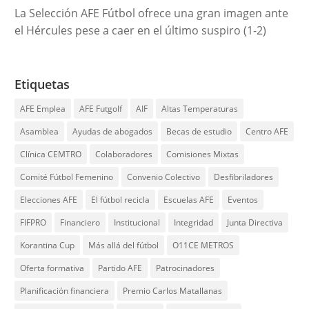
La Selección AFE Fútbol ofrece una gran imagen ante
el Hércules pese a caer en el último suspiro (1-2)
Etiquetas
AFE Emplea
AFE Futgolf
AIF
Altas Temperaturas
Asamblea
Ayudas de abogados
Becas de estudio
Centro AFE
Clínica CEMTRO
Colaboradores
Comisiones Mixtas
Comité Fútbol Femenino
Convenio Colectivo
Desfibriladores
Elecciones AFE
El fútbol recicla
Escuelas AFE
Eventos
FIFPRO
Financiero
Institucional
Integridad
Junta Directiva
Korantina Cup
Más allá del fútbol
O11CE METROS
Oferta formativa
Partido AFE
Patrocinadores
Planificación financiera
Premio Carlos Matallanas