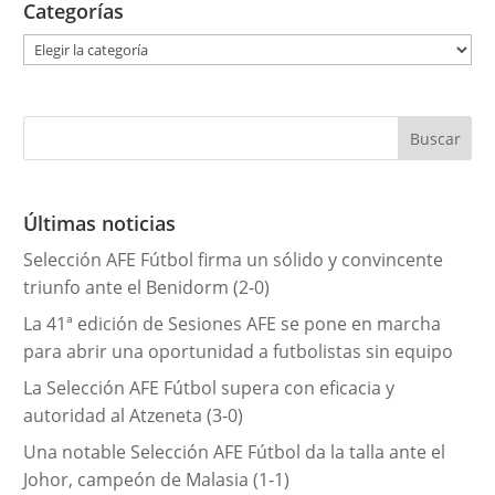
Categorías
C
a
t
e
g
o
r
Últimas noticias
í
Selección AFE Fútbol firma un sólido y convincente
a
triunfo ante el Benidorm (2-0)
s
La 41ª edición de Sesiones AFE se pone en marcha
para abrir una oportunidad a futbolistas sin equipo
La Selección AFE Fútbol supera con eficacia y
autoridad al Atzeneta (3-0)
Una notable Selección AFE Fútbol da la talla ante el
Johor, campeón de Malasia (1-1)