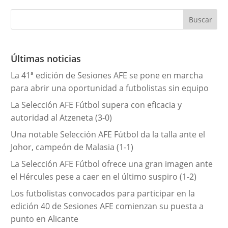
t
e
g
o
r
Últimas noticias
í
La 41ª edición de Sesiones AFE se pone en marcha
a
para abrir una oportunidad a futbolistas sin equipo
s
La Selección AFE Fútbol supera con eficacia y
autoridad al Atzeneta (3-0)
Una notable Selección AFE Fútbol da la talla ante el
Johor, campeón de Malasia (1-1)
La Selección AFE Fútbol ofrece una gran imagen ante
el Hércules pese a caer en el último suspiro (1-2)
Los futbolistas convocados para participar en la
edición 40 de Sesiones AFE comienzan su puesta a
punto en Alicante