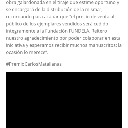
obra galardonada en el tiraje que estime oportuno y
se encargará de la distribución de la misma”,
recordando para acabar que “el precio de venta al
público de los ejemplares vendidos será cedido
íntegramente a la Fundación FUNDELA. Reitero
nuestro agradecimiento por poder colaborar en esta
iniciativa y esperamos recibir muchos manuscritos: la
ocasión lo merece”.
#PremioCarlosMatallanas