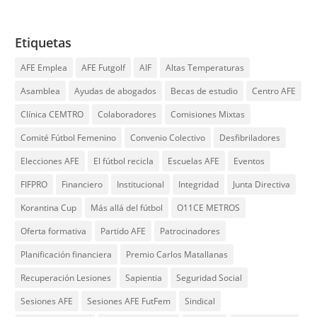
Etiquetas
AFE Emplea
AFE Futgolf
AIF
Altas Temperaturas
Asamblea
Ayudas de abogados
Becas de estudio
Centro AFE
Clínica CEMTRO
Colaboradores
Comisiones Mixtas
Comité Fútbol Femenino
Convenio Colectivo
Desfibriladores
Elecciones AFE
El fútbol recicla
Escuelas AFE
Eventos
FIFPRO
Financiero
Institucional
Integridad
Junta Directiva
Korantina Cup
Más allá del fútbol
O11CE METROS
Oferta formativa
Partido AFE
Patrocinadores
Planificación financiera
Premio Carlos Matallanas
Recuperación Lesiones
Sapientia
Seguridad Social
Sesiones AFE
Sesiones AFE FutFem
Sindical