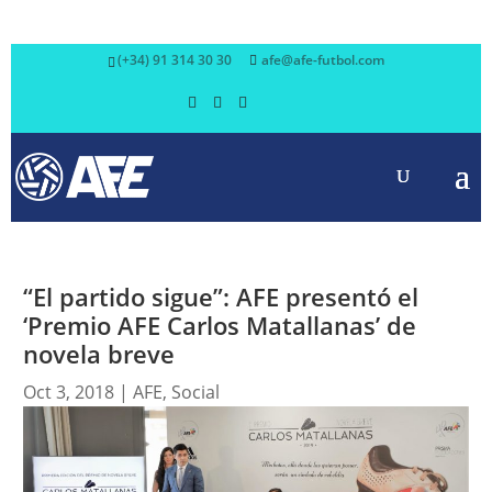
(+34) 91 314 30 30
afe@afe-futbol.com
“El partido sigue”: AFE presentó el
‘Premio AFE Carlos Matallanas’ de
novela breve
Oct 3, 2018
|
AFE
,
Social