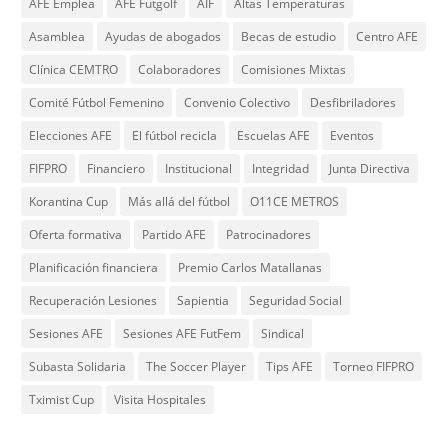
AFE Emplea
AFE Futgolf
AIF
Altas Temperaturas
Asamblea
Ayudas de abogados
Becas de estudio
Centro AFE
Clínica CEMTRO
Colaboradores
Comisiones Mixtas
Comité Fútbol Femenino
Convenio Colectivo
Desfibriladores
Elecciones AFE
El fútbol recicla
Escuelas AFE
Eventos
FIFPRO
Financiero
Institucional
Integridad
Junta Directiva
Korantina Cup
Más allá del fútbol
O11CE METROS
Oferta formativa
Partido AFE
Patrocinadores
Planificación financiera
Premio Carlos Matallanas
Recuperación Lesiones
Sapientia
Seguridad Social
Sesiones AFE
Sesiones AFE FutFem
Sindical
Subasta Solidaria
The Soccer Player
Tips AFE
Torneo FIFPRO
Tximist Cup
Visita Hospitales