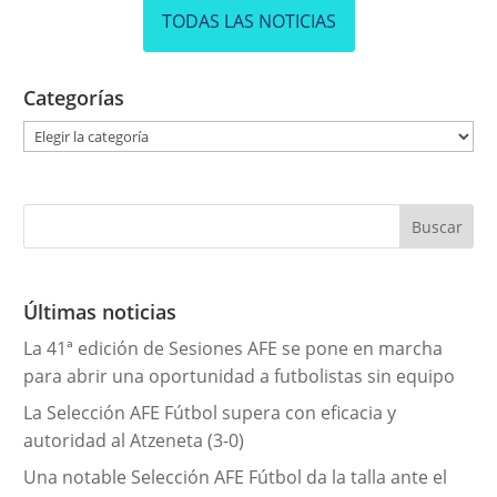
TODAS LAS NOTICIAS
Categorías
C
a
t
e
g
o
r
Últimas noticias
í
La 41ª edición de Sesiones AFE se pone en marcha
a
para abrir una oportunidad a futbolistas sin equipo
s
La Selección AFE Fútbol supera con eficacia y
autoridad al Atzeneta (3-0)
Una notable Selección AFE Fútbol da la talla ante el