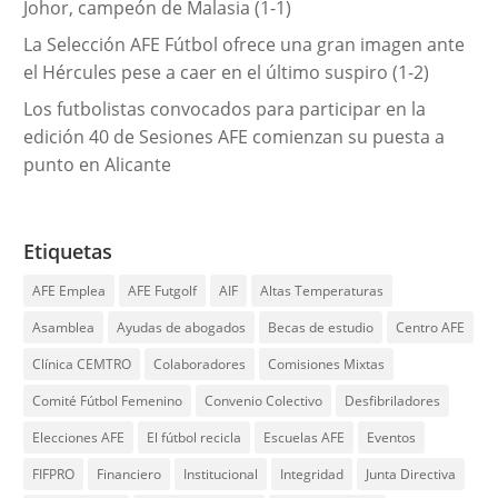
Johor, campeón de Malasia (1-1)
La Selección AFE Fútbol ofrece una gran imagen ante
el Hércules pese a caer en el último suspiro (1-2)
Los futbolistas convocados para participar en la
edición 40 de Sesiones AFE comienzan su puesta a
punto en Alicante
Etiquetas
AFE Emplea
AFE Futgolf
AIF
Altas Temperaturas
Asamblea
Ayudas de abogados
Becas de estudio
Centro AFE
Clínica CEMTRO
Colaboradores
Comisiones Mixtas
Comité Fútbol Femenino
Convenio Colectivo
Desfibriladores
Elecciones AFE
El fútbol recicla
Escuelas AFE
Eventos
FIFPRO
Financiero
Institucional
Integridad
Junta Directiva