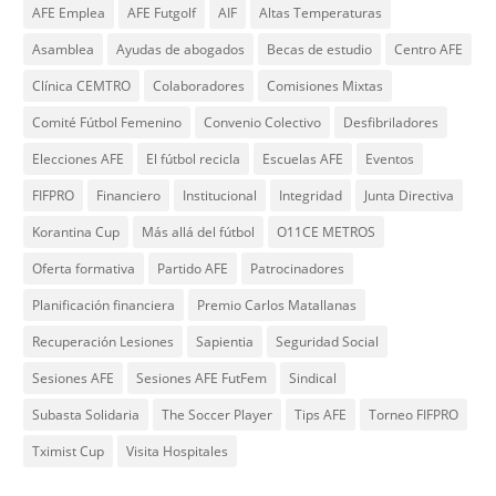
AFE Emplea
AFE Futgolf
AIF
Altas Temperaturas
Asamblea
Ayudas de abogados
Becas de estudio
Centro AFE
Clínica CEMTRO
Colaboradores
Comisiones Mixtas
Comité Fútbol Femenino
Convenio Colectivo
Desfibriladores
Elecciones AFE
El fútbol recicla
Escuelas AFE
Eventos
FIFPRO
Financiero
Institucional
Integridad
Junta Directiva
Korantina Cup
Más allá del fútbol
O11CE METROS
Oferta formativa
Partido AFE
Patrocinadores
Planificación financiera
Premio Carlos Matallanas
Recuperación Lesiones
Sapientia
Seguridad Social
Sesiones AFE
Sesiones AFE FutFem
Sindical
Subasta Solidaria
The Soccer Player
Tips AFE
Torneo FIFPRO
Tximist Cup
Visita Hospitales