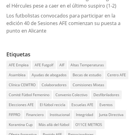
el Hércules pese a caer en el último suspiro (1-2)
Los futbolistas convocados para participar en la
edición 40 de Sesiones AFE comienzan su puesta a
punto en Alicante
Etiquetas
AFE Emplea
AFE Futgolf
AIF
Altas Temperaturas
Asamblea
Ayudas de abogados
Becas de estudio
Centro AFE
Clínica CEMTRO
Colaboradores
Comisiones Mixtas
Comité Fútbol Femenino
Convenio Colectivo
Desfibriladores
Elecciones AFE
El fútbol recicla
Escuelas AFE
Eventos
FIFPRO
Financiero
Institucional
Integridad
Junta Directiva
Korantina Cup
Más allá del fútbol
O11CE METROS
Oferta formativa
Partido AFE
Patrocinadores