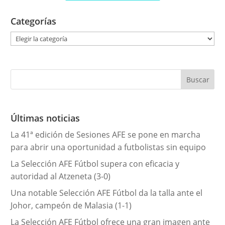
Categorías
C
a
t
e
g
o
r
Últimas noticias
í
La 41ª edición de Sesiones AFE se pone en marcha
a
para abrir una oportunidad a futbolistas sin equipo
s
La Selección AFE Fútbol supera con eficacia y
autoridad al Atzeneta (3-0)
Una notable Selección AFE Fútbol da la talla ante el
Johor, campeón de Malasia (1-1)
La Selección AFE Fútbol ofrece una gran imagen ante