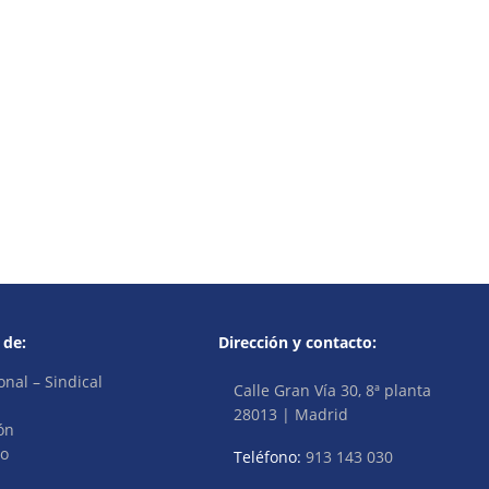
 de:
Dirección y contacto:
onal – Sindical
Calle Gran Vía 30, 8ª planta
28013 | Madrid
ón
vo
Teléfono:
913 143 030