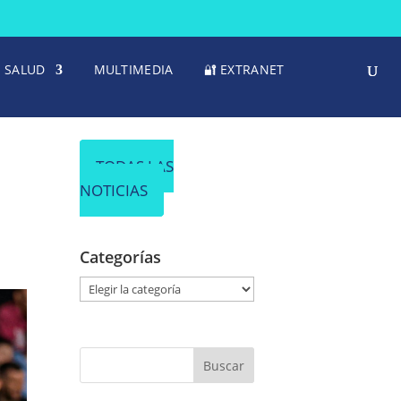
SALUD
MULTIMEDIA
🔐 EXTRANET
TODAS LAS
NOTICIAS
Categorías
C
a
t
e
g