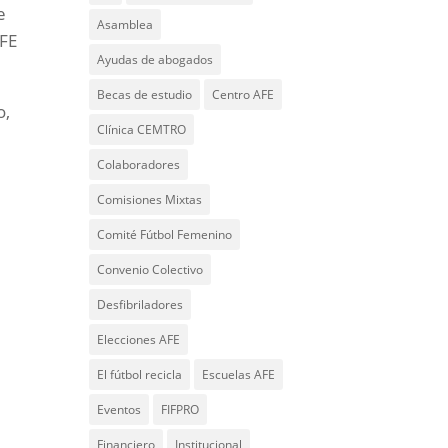
e
Asamblea
AFE
Ayudas de abogados
Becas de estudio
Centro AFE
o,
Clínica CEMTRO
Colaboradores
Comisiones Mixtas
Comité Fútbol Femenino
Convenio Colectivo
Desfibriladores
Elecciones AFE
El fútbol recicla
Escuelas AFE
Eventos
FIFPRO
Financiero
Institucional