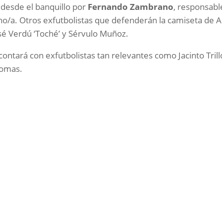
o desde el banquillo por
Fernando Zambrano
, responsabl
o/a. Otros exfutbolistas que defenderán la camiseta de 
osé Verdú ‘Toché’ y Sérvulo Muñoz.
contará con exfutbolistas tan relevantes como Jacinto Trill
Lomas.