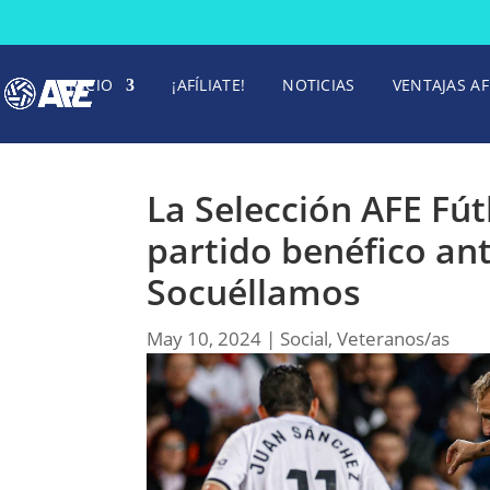
INICIO
¡AFÍLIATE!
NOTICIAS
VENTAJAS AF
La Selección AFE Fú
partido benéfico ant
Socuéllamos
May 10, 2024
|
Social
,
Veteranos/as