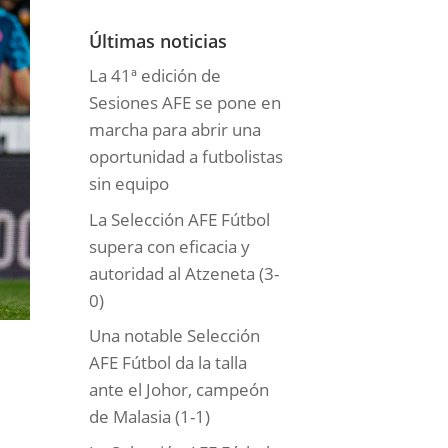
o
r
Últimas noticias
í
La 41ª edición de
a
Sesiones AFE se pone en
s
marcha para abrir una
oportunidad a futbolistas
sin equipo
La Selección AFE Fútbol
supera con eficacia y
autoridad al Atzeneta (3-
0)
Una notable Selección
AFE Fútbol da la talla
ante el Johor, campeón
de Malasia (1-1)