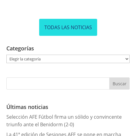
TODAS LAS NOTICIAS
Categorías
C
a
t
e
g
o
r
Últimas noticias
í
Selección AFE Fútbol firma un sólido y convincente
a
triunfo ante el Benidorm (2-0)
s
La 41ª edición de Sesiones AFE se pone en marcha