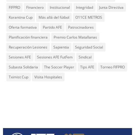
FIFPRO
Financiero
Institucional
Integridad
Junta Directiva
Korantina Cup
Más allá del fútbol
O11CE METROS
Oferta formativa
Partido AFE
Patrocinadores
Planificación financiera
Premio Carlos Matallanas
Recuperación Lesiones
Sapientia
Seguridad Social
Sesiones AFE
Sesiones AFE FutFem
Sindical
Subasta Solidaria
The Soccer Player
Tips AFE
Torneo FIFPRO
Tximist Cup
Visita Hospitales