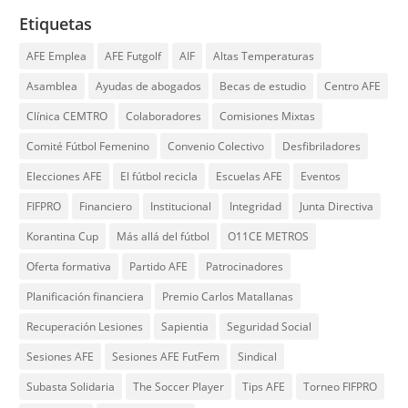
Etiquetas
AFE Emplea
AFE Futgolf
AIF
Altas Temperaturas
Asamblea
Ayudas de abogados
Becas de estudio
Centro AFE
Clínica CEMTRO
Colaboradores
Comisiones Mixtas
Comité Fútbol Femenino
Convenio Colectivo
Desfibriladores
Elecciones AFE
El fútbol recicla
Escuelas AFE
Eventos
FIFPRO
Financiero
Institucional
Integridad
Junta Directiva
Korantina Cup
Más allá del fútbol
O11CE METROS
Oferta formativa
Partido AFE
Patrocinadores
Planificación financiera
Premio Carlos Matallanas
Recuperación Lesiones
Sapientia
Seguridad Social
Sesiones AFE
Sesiones AFE FutFem
Sindical
Subasta Solidaria
The Soccer Player
Tips AFE
Torneo FIFPRO