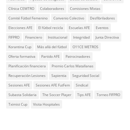
Clínica CEMTRO
Colaboradores
Comisiones Mixtas
Comité Fútbol Femenino
Convenio Colectivo
Desfibriladores
Elecciones AFE
El fútbol recicla
Escuelas AFE
Eventos
FIFPRO
Financiero
Institucional
Integridad
Junta Directiva
Korantina Cup
Más allá del fútbol
O11CE METROS
Oferta formativa
Partido AFE
Patrocinadores
Planificación financiera
Premio Carlos Matallanas
Recuperación Lesiones
Sapientia
Seguridad Social
Sesiones AFE
Sesiones AFE FutFem
Sindical
Subasta Solidaria
The Soccer Player
Tips AFE
Torneo FIFPRO
Tximist Cup
Visita Hospitales