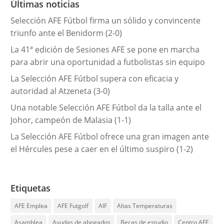
Últimas noticias
í
Selección AFE Fútbol firma un sólido y convincente
a
triunfo ante el Benidorm (2-0)
s
La 41ª edición de Sesiones AFE se pone en marcha
para abrir una oportunidad a futbolistas sin equipo
La Selección AFE Fútbol supera con eficacia y
autoridad al Atzeneta (3-0)
Una notable Selección AFE Fútbol da la talla ante el
Johor, campeón de Malasia (1-1)
La Selección AFE Fútbol ofrece una gran imagen ante
el Hércules pese a caer en el último suspiro (1-2)
Etiquetas
AFE Emplea
AFE Futgolf
AIF
Altas Temperaturas
Asamblea
Ayudas de abogados
Becas de estudio
Centro AFE