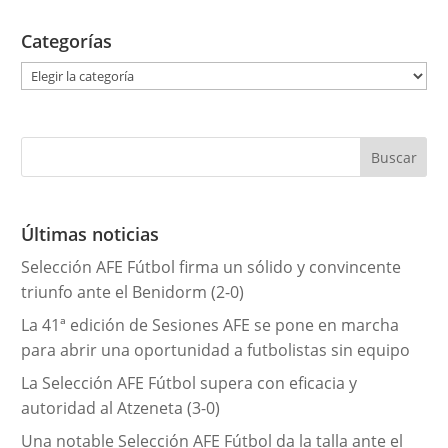
Categorías
C
a
t
e
g
o
r
Últimas noticias
í
Selección AFE Fútbol firma un sólido y convincente
a
triunfo ante el Benidorm (2-0)
s
La 41ª edición de Sesiones AFE se pone en marcha
para abrir una oportunidad a futbolistas sin equipo
La Selección AFE Fútbol supera con eficacia y
autoridad al Atzeneta (3-0)
Una notable Selección AFE Fútbol da la talla ante el