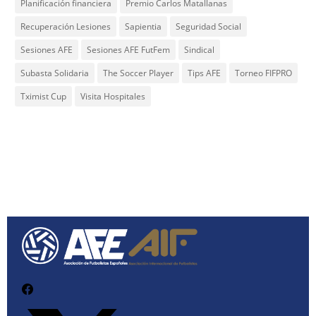
Planificación financiera
Premio Carlos Matallanas
Recuperación Lesiones
Sapientia
Seguridad Social
Sesiones AFE
Sesiones AFE FutFem
Sindical
Subasta Solidaria
The Soccer Player
Tips AFE
Torneo FIFPRO
Tximist Cup
Visita Hospitales