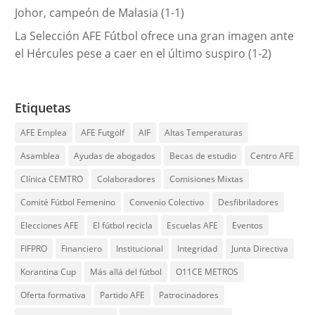
Johor, campeón de Malasia (1-1)
La Selección AFE Fútbol ofrece una gran imagen ante
el Hércules pese a caer en el último suspiro (1-2)
Etiquetas
AFE Emplea
AFE Futgolf
AIF
Altas Temperaturas
Asamblea
Ayudas de abogados
Becas de estudio
Centro AFE
Clínica CEMTRO
Colaboradores
Comisiones Mixtas
Comité Fútbol Femenino
Convenio Colectivo
Desfibriladores
Elecciones AFE
El fútbol recicla
Escuelas AFE
Eventos
FIFPRO
Financiero
Institucional
Integridad
Junta Directiva
Korantina Cup
Más allá del fútbol
O11CE METROS
Oferta formativa
Partido AFE
Patrocinadores