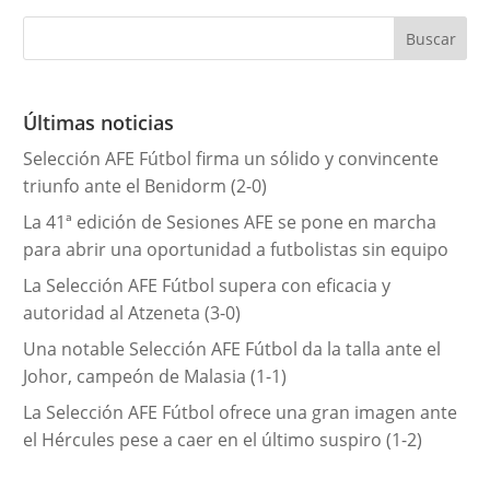
t
e
g
o
r
Últimas noticias
í
Selección AFE Fútbol firma un sólido y convincente
a
triunfo ante el Benidorm (2-0)
s
La 41ª edición de Sesiones AFE se pone en marcha
para abrir una oportunidad a futbolistas sin equipo
La Selección AFE Fútbol supera con eficacia y
autoridad al Atzeneta (3-0)
Una notable Selección AFE Fútbol da la talla ante el
Johor, campeón de Malasia (1-1)
La Selección AFE Fútbol ofrece una gran imagen ante
el Hércules pese a caer en el último suspiro (1-2)