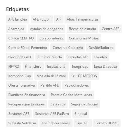
Etiquetas
AFE Emplea
AFE Futgolf
AIF
Altas Temperaturas
Asamblea
Ayudas de abogados
Becas de estudio
Centro AFE
Clínica CEMTRO
Colaboradores
Comisiones Mixtas
Comité Fútbol Femenino
Convenio Colectivo
Desfibriladores
Elecciones AFE
El fútbol recicla
Escuelas AFE
Eventos
FIFPRO
Financiero
Institucional
Integridad
Junta Directiva
Korantina Cup
Más allá del fútbol
O11CE METROS
Oferta formativa
Partido AFE
Patrocinadores
Planificación financiera
Premio Carlos Matallanas
Recuperación Lesiones
Sapientia
Seguridad Social
Sesiones AFE
Sesiones AFE FutFem
Sindical
Subasta Solidaria
The Soccer Player
Tips AFE
Torneo FIFPRO