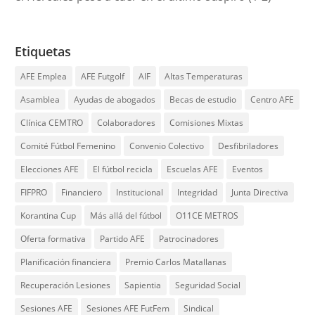
Etiquetas
AFE Emplea
AFE Futgolf
AIF
Altas Temperaturas
Asamblea
Ayudas de abogados
Becas de estudio
Centro AFE
Clínica CEMTRO
Colaboradores
Comisiones Mixtas
Comité Fútbol Femenino
Convenio Colectivo
Desfibriladores
Elecciones AFE
El fútbol recicla
Escuelas AFE
Eventos
FIFPRO
Financiero
Institucional
Integridad
Junta Directiva
Korantina Cup
Más allá del fútbol
O11CE METROS
Oferta formativa
Partido AFE
Patrocinadores
Planificación financiera
Premio Carlos Matallanas
Recuperación Lesiones
Sapientia
Seguridad Social
Sesiones AFE
Sesiones AFE FutFem
Sindical