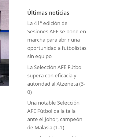
o
r
Últimas noticias
í
La 41ª edición de
a
Sesiones AFE se pone en
s
marcha para abrir una
oportunidad a futbolistas
sin equipo
La Selección AFE Fútbol
supera con eficacia y
autoridad al Atzeneta (3-
0)
Una notable Selección
AFE Fútbol da la talla
ante el Johor, campeón
de Malasia (1-1)