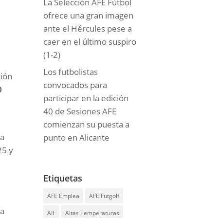
La Selección AFE Fútbol
ofrece una gran imagen
ante el Hércules pese a
caer en el último suspiro
(1-2)
a
Los futbolistas
tión
convocados para
0
participar en la edición
40 de Sesiones AFE
comienzan su puesta a
la
punto en Alicante
25 y
Etiquetas
AFE Emplea
AFE Futgolf
ra
AIF
Altas Temperaturas