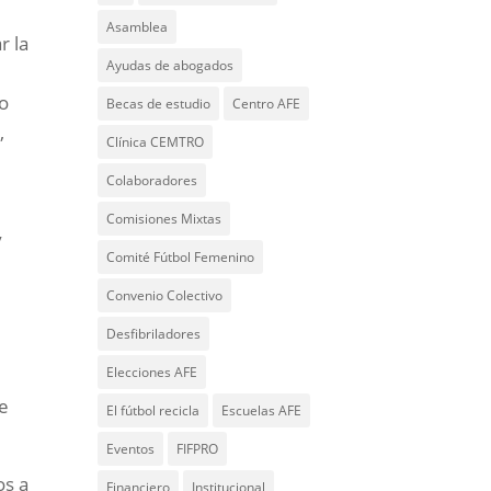
Asamblea
r la
Ayudas de abogados
so
Becas de estudio
Centro AFE
,
Clínica CEMTRO
Colaboradores
Comisiones Mixtas
y
Comité Fútbol Femenino
Convenio Colectivo
Desfibriladores
Elecciones AFE
de
El fútbol recicla
Escuelas AFE
Eventos
FIFPRO
os a
Financiero
Institucional