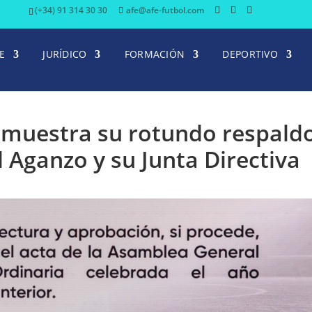
(+34) 91 314 30 30
afe@afe-futbol.com
E
JURÍDICO
FORMACIÓN
DEPORTIVO
 muestra su rotundo respald
d Aganzo y su Junta Directiva