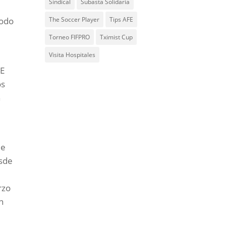
Sindical
Subasta Solidaria
The Soccer Player
Tips AFE
todo
Torneo FIFPRO
Tximist Cup
Visita Hospitales
FE
os
n
de
esde
rzo
n