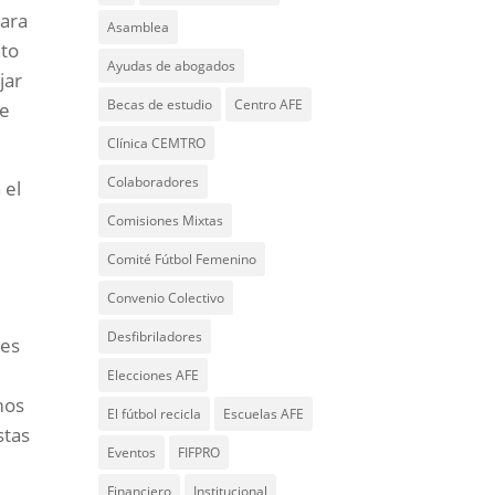
para
Asamblea
nto
Ayudas de abogados
jar
Becas de estudio
Centro AFE
se
Clínica CEMTRO
Colaboradores
 el
Comisiones Mixtas
Comité Fútbol Femenino
Convenio Colectivo
Desfibriladores
nes
Elecciones AFE
mos
El fútbol recicla
Escuelas AFE
stas
Eventos
FIFPRO
Financiero
Institucional