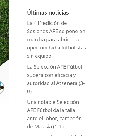
o
r
Últimas noticias
í
La 41ª edición de
a
Sesiones AFE se pone en
s
marcha para abrir una
oportunidad a futbolistas
sin equipo
La Selección AFE Fútbol
supera con eficacia y
autoridad al Atzeneta (3-
0)
Una notable Selección
AFE Fútbol da la talla
ante el Johor, campeón
de Malasia (1-1)