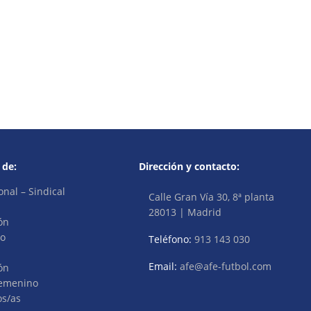
 de:
Dirección y contacto:
onal – Sindical
Calle Gran Vía 30, 8ª planta
28013 | Madrid
ón
vo
Teléfono:
913 143 030
Email:
afe@afe-futbol.com
ón
Femenino
os/as