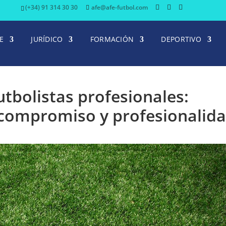
(+34) 91 314 30 30
afe@afe-futbol.com
E
JURÍDICO
FORMACIÓN
DEPORTIVO
futbolistas profesionales:
 compromiso y profesionalid