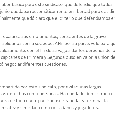
 labor básica para este sindicato, que defendió que todos
 junio quedaban automáticamente en libertad para decidir
 finalmente quedó claro que el criterio que defendíamos er
a rebajarse sus emolumentos, conscientes de la grave
solidarios con la sociedad. AFE, por su parte, veló para q
pulosamente, con el fin de salvaguardar los derechos de l
os capitanes de Primera y Segunda puso en valor la unión d
có negociar diferentes cuestiones.
partida por este sindicato, por evitar unas largas
o sus derechos como personas. Ha quedado demostrado q
uera de toda duda, pudiéndose reanudar y terminar la
 sensatez y seriedad como ciudadanos y jugadores.