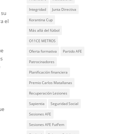
Integridad
Junta Directiva
 su
Korantina Cup
a el
Más allá del fútbol
O11CE METROS
ue
Oferta formativa
Partido AFE
os
Patrocinadores
e
Planificación financiera
Premio Carlos Matallanas
Recuperación Lesiones
Sapientia
Seguridad Social
ue
Sesiones AFE
Sesiones AFE FutFem