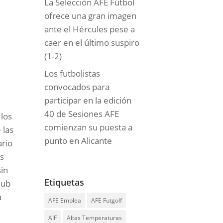
La Selección AFE Fútbol
ofrece una gran imagen
ante el Hércules pese a
caer en el último suspiro
(1-2)
Los futbolistas
convocados para
participar en la edición
40 de Sesiones AFE
 los
comienzan su puesta a
 las
punto en Alicante
ario
os
in
Etiquetas
lub
a
AFE Emplea
AFE Futgolf
AIF
Altas Temperaturas