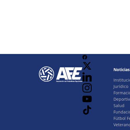
Noticias
Instituci
Jurídico
Formaci
Deporti
Salud
Fundaci
Fútbol 
Veteran