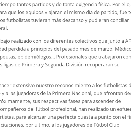
iempo tantos partidos y de tanta exigencia física. Por ello,
ara que los equipos viajaran el mismo día de partido, fue 
los futbolistas tuvieran más descanso y pudieran conciliar
ral.
ajo realizado con los diferentes colectivos que junto a A
idad perdida a principios del pasado mes de marzo. Médic
erapeutas, epidemiólogos… Profesionales que trabajaron co
as ligas de Primera y Segunda División recuperaran su
cer extensivo nuestro reconocimiento a los futbolistas 
 y a las jugadoras de la Primera Nacional, que afrontan d
 próximamente, sus respectivas fases para ascender de
 compañeros del fútbol profesional, han realizado un esfue
istas, para alcanzar una perfecta puesta a punto con el fi
icitaciones, por último, a los jugadores de Fútbol Club