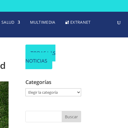
SALUD
MULTIMEDIA
🔐 EXTRANET
TODAS LAS
NOTICIAS
ad
Categorías
C
a
t
e
g