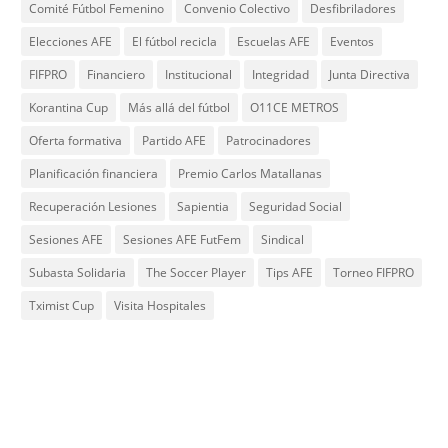
Comité Fútbol Femenino
Convenio Colectivo
Desfibriladores
Elecciones AFE
El fútbol recicla
Escuelas AFE
Eventos
FIFPRO
Financiero
Institucional
Integridad
Junta Directiva
Korantina Cup
Más allá del fútbol
O11CE METROS
Oferta formativa
Partido AFE
Patrocinadores
Planificación financiera
Premio Carlos Matallanas
Recuperación Lesiones
Sapientia
Seguridad Social
Sesiones AFE
Sesiones AFE FutFem
Sindical
Subasta Solidaria
The Soccer Player
Tips AFE
Torneo FIFPRO
Tximist Cup
Visita Hospitales