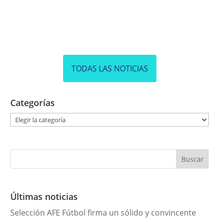
TODAS LAS NOTICIAS
Categorías
C
a
t
e
g
o
r
Últimas noticias
í
Selección AFE Fútbol firma un sólido y convincente
a