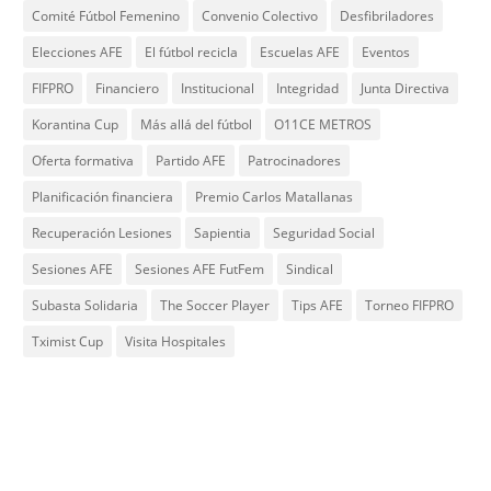
Comité Fútbol Femenino
Convenio Colectivo
Desfibriladores
Elecciones AFE
El fútbol recicla
Escuelas AFE
Eventos
FIFPRO
Financiero
Institucional
Integridad
Junta Directiva
Korantina Cup
Más allá del fútbol
O11CE METROS
Oferta formativa
Partido AFE
Patrocinadores
Planificación financiera
Premio Carlos Matallanas
Recuperación Lesiones
Sapientia
Seguridad Social
Sesiones AFE
Sesiones AFE FutFem
Sindical
Subasta Solidaria
The Soccer Player
Tips AFE
Torneo FIFPRO
Tximist Cup
Visita Hospitales