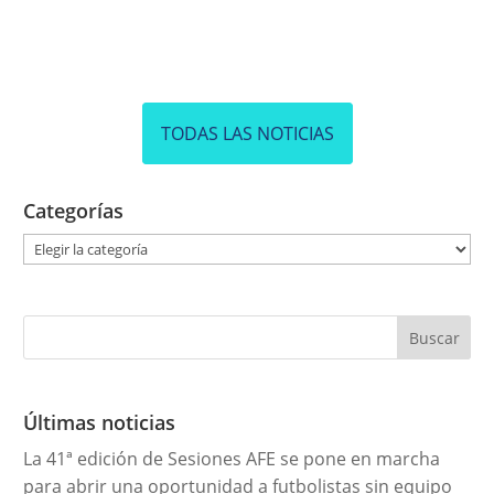
TODAS LAS NOTICIAS
Categorías
C
a
t
e
g
o
r
Últimas noticias
í
La 41ª edición de Sesiones AFE se pone en marcha
a
para abrir una oportunidad a futbolistas sin equipo
s