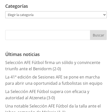
Categorías
C
a
t
e
g
o
r
Últimas noticias
í
Selección AFE Fútbol firma un sólido y convincente
a
triunfo ante el Benidorm (2-0)
s
La 41ª edición de Sesiones AFE se pone en marcha
para abrir una oportunidad a futbolistas sin equipo
La Selección AFE Fútbol supera con eficacia y
autoridad al Atzeneta (3-0)
Una notable Selección AFE Fútbol da la talla ante el