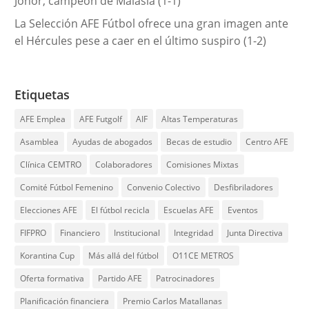
Johor, campeón de Malasia (1-1)
La Selección AFE Fútbol ofrece una gran imagen ante
el Hércules pese a caer en el último suspiro (1-2)
Etiquetas
AFE Emplea
AFE Futgolf
AIF
Altas Temperaturas
Asamblea
Ayudas de abogados
Becas de estudio
Centro AFE
Clínica CEMTRO
Colaboradores
Comisiones Mixtas
Comité Fútbol Femenino
Convenio Colectivo
Desfibriladores
Elecciones AFE
El fútbol recicla
Escuelas AFE
Eventos
FIFPRO
Financiero
Institucional
Integridad
Junta Directiva
Korantina Cup
Más allá del fútbol
O11CE METROS
Oferta formativa
Partido AFE
Patrocinadores
Planificación financiera
Premio Carlos Matallanas