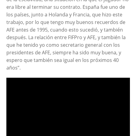
era libre al terminar su contrato. España fue uno de
los países, junto a Holanda y Francia, que hizo este
trabajo, por lo que tengo muy buenos recuerdos de
AFE antes de 1995, cuando esto sucedió, y también
después. La relación entre FIFPro y AFE, y también la
que he tenido yo como secretario general con los
presidentes de AFE, siempre ha sido muy buena, y
espero que también sea igual en los próximos 40
años”.