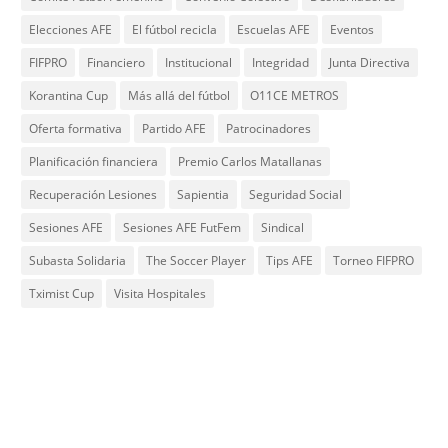
Elecciones AFE
El fútbol recicla
Escuelas AFE
Eventos
FIFPRO
Financiero
Institucional
Integridad
Junta Directiva
Korantina Cup
Más allá del fútbol
O11CE METROS
Oferta formativa
Partido AFE
Patrocinadores
Planificación financiera
Premio Carlos Matallanas
Recuperación Lesiones
Sapientia
Seguridad Social
Sesiones AFE
Sesiones AFE FutFem
Sindical
Subasta Solidaria
The Soccer Player
Tips AFE
Torneo FIFPRO
Tximist Cup
Visita Hospitales