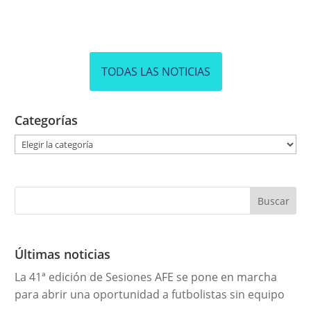
TODAS LAS NOTICIAS
Categorías
C
a
t
e
g
o
r
Últimas noticias
í
La 41ª edición de Sesiones AFE se pone en marcha
a
para abrir una oportunidad a futbolistas sin equipo
s