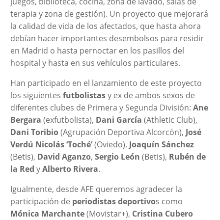
juegos, biblioteca, cocina, zona de lavado, salas de
terapia y zona de gestión). Un proyecto que mejorará
la calidad de vida de los afectados, que hasta ahora
debían hacer importantes desembolsos para residir
en Madrid o hasta pernoctar en los pasillos del
hospital y hasta en sus vehículos particulares.
Han participado en el lanzamiento de este proyecto
los siguientes
futbolistas
y ex de ambos sexos de
diferentes clubes de Primera y Segunda División:
Ane
Bergara
(exfutbolista),
Dani García
(Athletic Club),
Dani Toribio
(Agrupación Deportiva Alcorcón),
José
Verdú Nicolás ‘Toché’
(Oviedo),
Joaquín Sánchez
(Betis),
David Aganzo
,
Sergio León
(Betis),
Rubén de
la Red
y
Alberto Rivera
.
Igualmente, desde AFE queremos agradecer la
participación de
periodistas deportivo
s como
Mónica Marchante
(Movistar+),
Cristina Cubero