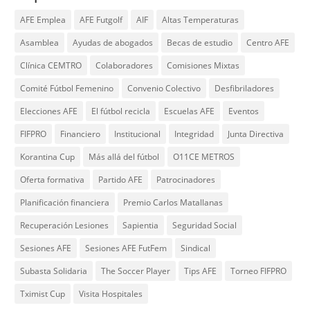
AFE Emplea
AFE Futgolf
AIF
Altas Temperaturas
Asamblea
Ayudas de abogados
Becas de estudio
Centro AFE
Clínica CEMTRO
Colaboradores
Comisiones Mixtas
Comité Fútbol Femenino
Convenio Colectivo
Desfibriladores
Elecciones AFE
El fútbol recicla
Escuelas AFE
Eventos
FIFPRO
Financiero
Institucional
Integridad
Junta Directiva
Korantina Cup
Más allá del fútbol
O11CE METROS
Oferta formativa
Partido AFE
Patrocinadores
Planificación financiera
Premio Carlos Matallanas
Recuperación Lesiones
Sapientia
Seguridad Social
Sesiones AFE
Sesiones AFE FutFem
Sindical
Subasta Solidaria
The Soccer Player
Tips AFE
Torneo FIFPRO
Tximist Cup
Visita Hospitales