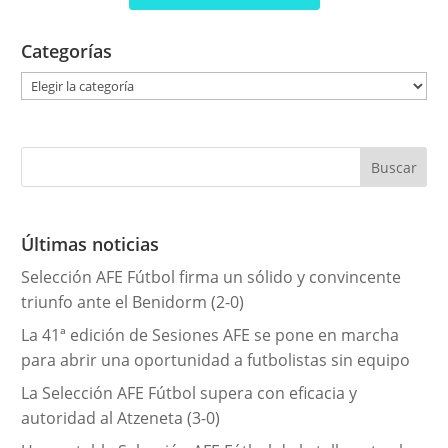
Categorías
C
a
t
e
g
o
r
Últimas noticias
í
Selección AFE Fútbol firma un sólido y convincente
a
triunfo ante el Benidorm (2-0)
s
La 41ª edición de Sesiones AFE se pone en marcha
para abrir una oportunidad a futbolistas sin equipo
La Selección AFE Fútbol supera con eficacia y
autoridad al Atzeneta (3-0)