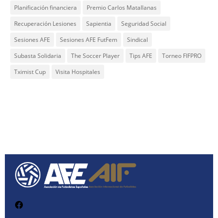
Planificación financiera
Premio Carlos Matallanas
Recuperación Lesiones
Sapientia
Seguridad Social
Sesiones AFE
Sesiones AFE FutFem
Sindical
Subasta Solidaria
The Soccer Player
Tips AFE
Torneo FIFPRO
Tximist Cup
Visita Hospitales