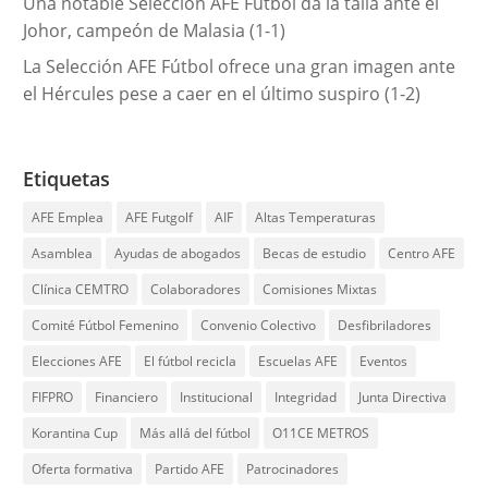
Una notable Selección AFE Fútbol da la talla ante el
Johor, campeón de Malasia (1-1)
La Selección AFE Fútbol ofrece una gran imagen ante
el Hércules pese a caer en el último suspiro (1-2)
Etiquetas
AFE Emplea
AFE Futgolf
AIF
Altas Temperaturas
Asamblea
Ayudas de abogados
Becas de estudio
Centro AFE
Clínica CEMTRO
Colaboradores
Comisiones Mixtas
Comité Fútbol Femenino
Convenio Colectivo
Desfibriladores
Elecciones AFE
El fútbol recicla
Escuelas AFE
Eventos
FIFPRO
Financiero
Institucional
Integridad
Junta Directiva
Korantina Cup
Más allá del fútbol
O11CE METROS
Oferta formativa
Partido AFE
Patrocinadores