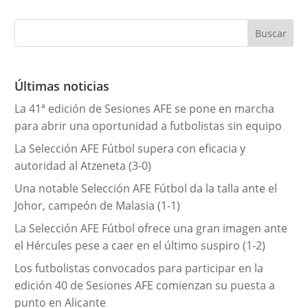
t
e
g
o
r
Últimas noticias
í
La 41ª edición de Sesiones AFE se pone en marcha
a
para abrir una oportunidad a futbolistas sin equipo
s
La Selección AFE Fútbol supera con eficacia y
autoridad al Atzeneta (3-0)
Una notable Selección AFE Fútbol da la talla ante el
Johor, campeón de Malasia (1-1)
La Selección AFE Fútbol ofrece una gran imagen ante
el Hércules pese a caer en el último suspiro (1-2)
Los futbolistas convocados para participar en la
edición 40 de Sesiones AFE comienzan su puesta a
punto en Alicante