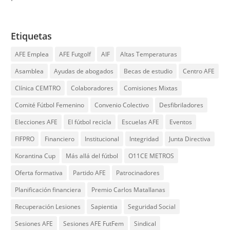
Etiquetas
AFE Emplea
AFE Futgolf
AIF
Altas Temperaturas
Asamblea
Ayudas de abogados
Becas de estudio
Centro AFE
Clínica CEMTRO
Colaboradores
Comisiones Mixtas
Comité Fútbol Femenino
Convenio Colectivo
Desfibriladores
Elecciones AFE
El fútbol recicla
Escuelas AFE
Eventos
FIFPRO
Financiero
Institucional
Integridad
Junta Directiva
Korantina Cup
Más allá del fútbol
O11CE METROS
Oferta formativa
Partido AFE
Patrocinadores
Planificación financiera
Premio Carlos Matallanas
Recuperación Lesiones
Sapientia
Seguridad Social
Sesiones AFE
Sesiones AFE FutFem
Sindical