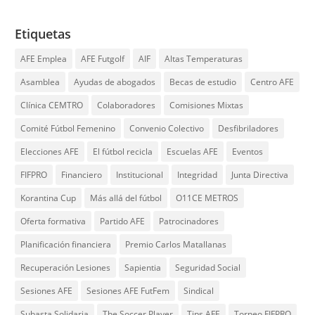
Etiquetas
AFE Emplea
AFE Futgolf
AIF
Altas Temperaturas
Asamblea
Ayudas de abogados
Becas de estudio
Centro AFE
Clínica CEMTRO
Colaboradores
Comisiones Mixtas
Comité Fútbol Femenino
Convenio Colectivo
Desfibriladores
Elecciones AFE
El fútbol recicla
Escuelas AFE
Eventos
FIFPRO
Financiero
Institucional
Integridad
Junta Directiva
Korantina Cup
Más allá del fútbol
O11CE METROS
Oferta formativa
Partido AFE
Patrocinadores
Planificación financiera
Premio Carlos Matallanas
Recuperación Lesiones
Sapientia
Seguridad Social
Sesiones AFE
Sesiones AFE FutFem
Sindical
Subasta Solidaria
The Soccer Player
Tips AFE
Torneo FIFPRO