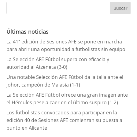
e
g
o
r
Últimas noticias
í
La 41ª edición de Sesiones AFE se pone en marcha
a
para abrir una oportunidad a futbolistas sin equipo
s
La Selección AFE Fútbol supera con eficacia y
autoridad al Atzeneta (3-0)
Una notable Selección AFE Fútbol da la talla ante el
Johor, campeón de Malasia (1-1)
La Selección AFE Fútbol ofrece una gran imagen ante
el Hércules pese a caer en el último suspiro (1-2)
Los futbolistas convocados para participar en la
edición 40 de Sesiones AFE comienzan su puesta a
punto en Alicante