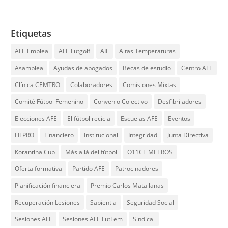
Etiquetas
AFE Emplea
AFE Futgolf
AIF
Altas Temperaturas
Asamblea
Ayudas de abogados
Becas de estudio
Centro AFE
Clínica CEMTRO
Colaboradores
Comisiones Mixtas
Comité Fútbol Femenino
Convenio Colectivo
Desfibriladores
Elecciones AFE
El fútbol recicla
Escuelas AFE
Eventos
FIFPRO
Financiero
Institucional
Integridad
Junta Directiva
Korantina Cup
Más allá del fútbol
O11CE METROS
Oferta formativa
Partido AFE
Patrocinadores
Planificación financiera
Premio Carlos Matallanas
Recuperación Lesiones
Sapientia
Seguridad Social
Sesiones AFE
Sesiones AFE FutFem
Sindical