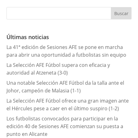
t
e
g
o
r
Últimas noticias
í
La 41ª edición de Sesiones AFE se pone en marcha
a
para abrir una oportunidad a futbolistas sin equipo
s
La Selección AFE Fútbol supera con eficacia y
autoridad al Atzeneta (3-0)
Una notable Selección AFE Fútbol da la talla ante el
Johor, campeón de Malasia (1-1)
La Selección AFE Fútbol ofrece una gran imagen ante
el Hércules pese a caer en el último suspiro (1-2)
Los futbolistas convocados para participar en la
edición 40 de Sesiones AFE comienzan su puesta a
punto en Alicante