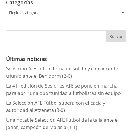
Categorías
C
a
t
e
g
o
r
Últimas noticias
í
Selección AFE Fútbol firma un sólido y convincente
a
triunfo ante el Benidorm (2-0)
s
La 41ª edición de Sesiones AFE se pone en marcha
para abrir una oportunidad a futbolistas sin equipo
La Selección AFE Fútbol supera con eficacia y
autoridad al Atzeneta (3-0)
Una notable Selección AFE Fútbol da la talla ante el
Johor, campeón de Malasia (1-1)