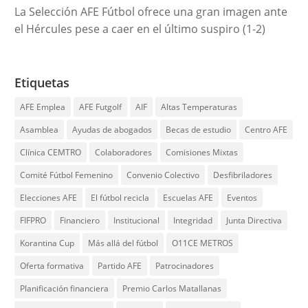
La Selección AFE Fútbol ofrece una gran imagen ante
el Hércules pese a caer en el último suspiro (1-2)
Etiquetas
AFE Emplea
AFE Futgolf
AIF
Altas Temperaturas
Asamblea
Ayudas de abogados
Becas de estudio
Centro AFE
Clínica CEMTRO
Colaboradores
Comisiones Mixtas
Comité Fútbol Femenino
Convenio Colectivo
Desfibriladores
Elecciones AFE
El fútbol recicla
Escuelas AFE
Eventos
FIFPRO
Financiero
Institucional
Integridad
Junta Directiva
Korantina Cup
Más allá del fútbol
O11CE METROS
Oferta formativa
Partido AFE
Patrocinadores
Planificación financiera
Premio Carlos Matallanas