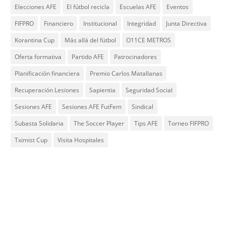
Elecciones AFE
El fútbol recicla
Escuelas AFE
Eventos
FIFPRO
Financiero
Institucional
Integridad
Junta Directiva
Korantina Cup
Más allá del fútbol
O11CE METROS
Oferta formativa
Partido AFE
Patrocinadores
Planificación financiera
Premio Carlos Matallanas
Recuperación Lesiones
Sapientia
Seguridad Social
Sesiones AFE
Sesiones AFE FutFem
Sindical
Subasta Solidaria
The Soccer Player
Tips AFE
Torneo FIFPRO
Tximist Cup
Visita Hospitales