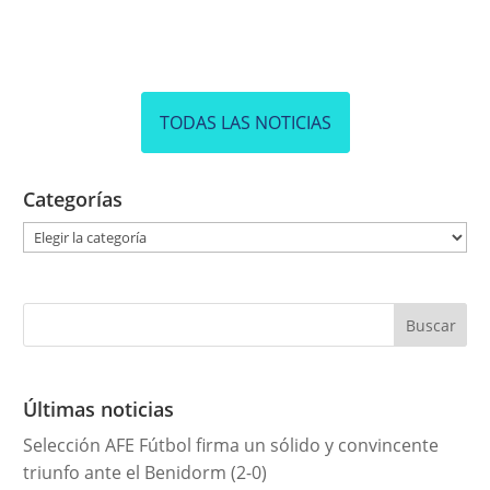
TODAS LAS NOTICIAS
Categorías
C
a
t
e
g
o
r
Últimas noticias
í
Selección AFE Fútbol firma un sólido y convincente
a
triunfo ante el Benidorm (2-0)
s