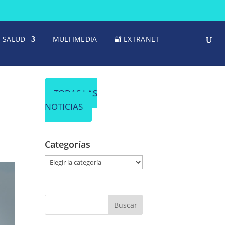
SALUD
MULTIMEDIA
🔐 EXTRANET
TODAS LAS
NOTICIAS
Categorías
C
a
t
e
g