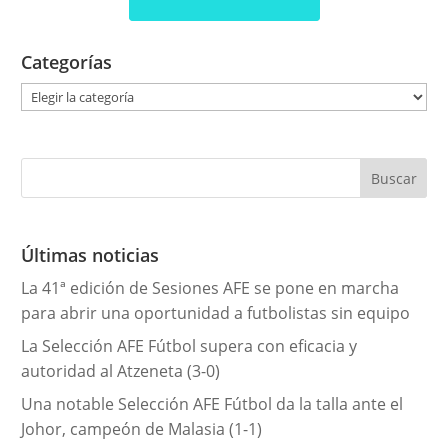
Categorías
C
a
t
e
g
o
r
Últimas noticias
í
La 41ª edición de Sesiones AFE se pone en marcha
a
para abrir una oportunidad a futbolistas sin equipo
s
La Selección AFE Fútbol supera con eficacia y
autoridad al Atzeneta (3-0)
Una notable Selección AFE Fútbol da la talla ante el
Johor, campeón de Malasia (1-1)