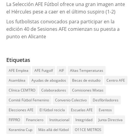
La Selección AFE Fútbol ofrece una gran imagen ante
el Hércules pese a caer en el último suspiro (1-2)
Los futbolistas convocados para participar en la
edición 40 de Sesiones AFE comienzan su puesta a
punto en Alicante
Etiquetas
AFE Emplea
AFE Futgolf
AIF
Altas Temperaturas
Asamblea
Ayudas de abogados
Becas de estudio
Centro AFE
Clínica CEMTRO
Colaboradores
Comisiones Mixtas
Comité Fútbol Femenino
Convenio Colectivo
Desfibriladores
Elecciones AFE
El fútbol recicla
Escuelas AFE
Eventos
FIFPRO
Financiero
Institucional
Integridad
Junta Directiva
Korantina Cup
Más allá del fútbol
O11CE METROS