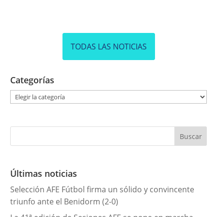
TODAS LAS NOTICIAS
Categorías
C
a
t
e
g
o
r
Últimas noticias
í
Selección AFE Fútbol firma un sólido y convincente
a
triunfo ante el Benidorm (2-0)
s