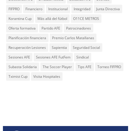
FIFPRO
Financiero
Institucional
Integridad
Junta Directiva
Korantina Cup
Más allá del fútbol
O11CE METROS
Oferta formativa
Partido AFE
Patrocinadores
Planificación financiera
Premio Carlos Matallanas
Recuperación Lesiones
Sapientia
Seguridad Social
Sesiones AFE
Sesiones AFE FutFem
Sindical
Subasta Solidaria
The Soccer Player
Tips AFE
Torneo FIFPRO
Tximist Cup
Visita Hospitales