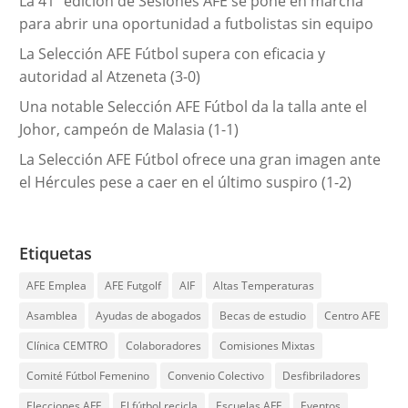
La 41ª edición de Sesiones AFE se pone en marcha
para abrir una oportunidad a futbolistas sin equipo
La Selección AFE Fútbol supera con eficacia y
autoridad al Atzeneta (3-0)
Una notable Selección AFE Fútbol da la talla ante el
Johor, campeón de Malasia (1-1)
La Selección AFE Fútbol ofrece una gran imagen ante
el Hércules pese a caer en el último suspiro (1-2)
Etiquetas
AFE Emplea
AFE Futgolf
AIF
Altas Temperaturas
Asamblea
Ayudas de abogados
Becas de estudio
Centro AFE
Clínica CEMTRO
Colaboradores
Comisiones Mixtas
Comité Fútbol Femenino
Convenio Colectivo
Desfibriladores
Elecciones AFE
El fútbol recicla
Escuelas AFE
Eventos