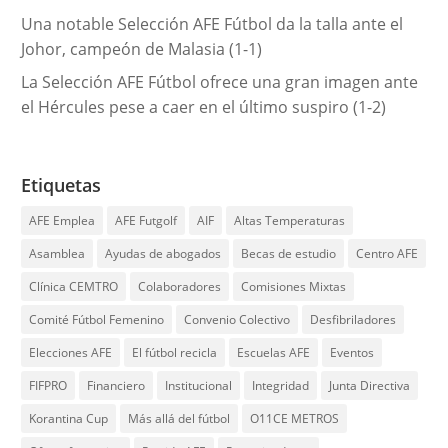
Una notable Selección AFE Fútbol da la talla ante el
Johor, campeón de Malasia (1-1)
La Selección AFE Fútbol ofrece una gran imagen ante
el Hércules pese a caer en el último suspiro (1-2)
Etiquetas
AFE Emplea
AFE Futgolf
AIF
Altas Temperaturas
Asamblea
Ayudas de abogados
Becas de estudio
Centro AFE
Clínica CEMTRO
Colaboradores
Comisiones Mixtas
Comité Fútbol Femenino
Convenio Colectivo
Desfibriladores
Elecciones AFE
El fútbol recicla
Escuelas AFE
Eventos
FIFPRO
Financiero
Institucional
Integridad
Junta Directiva
Korantina Cup
Más allá del fútbol
O11CE METROS