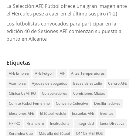
La Selección AFE Fútbol ofrece una gran imagen ante
el Hércules pese a caer en el último suspiro (1-2)
Los futbolistas convocados para participar en la
edición 40 de Sesiones AFE comienzan su puesta a
punto en Alicante
Etiquetas
AFE Emplea
AFE Futgolf
AIF
Altas Temperaturas
Asamblea
Ayudas de abogados
Becas de estudio
Centro AFE
Clínica CEMTRO
Colaboradores
Comisiones Mixtas
Comité Fútbol Femenino
Convenio Colectivo
Desfibriladores
Elecciones AFE
El fútbol recicla
Escuelas AFE
Eventos
FIFPRO
Financiero
Institucional
Integridad
Junta Directiva
Korantina Cup
Más allá del fútbol
O11CE METROS