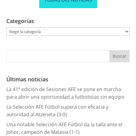
Categorías
C
a
t
e
g
o
r
Últimas noticias
í
La 41ª edición de Sesiones AFE se pone en marcha
a
para abrir una oportunidad a futbolistas sin equipo
s
La Selección AFE Fútbol supera con eficacia y
autoridad al Atzeneta (3-0)
Una notable Selección AFE Fútbol da la talla ante el
Johor, campeón de Malasia (1-1)