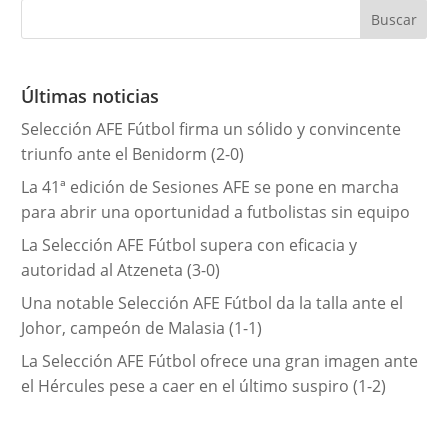
e
g
o
r
Últimas noticias
í
Selección AFE Fútbol firma un sólido y convincente
a
triunfo ante el Benidorm (2-0)
s
La 41ª edición de Sesiones AFE se pone en marcha
para abrir una oportunidad a futbolistas sin equipo
La Selección AFE Fútbol supera con eficacia y
autoridad al Atzeneta (3-0)
Una notable Selección AFE Fútbol da la talla ante el
Johor, campeón de Malasia (1-1)
La Selección AFE Fútbol ofrece una gran imagen ante
el Hércules pese a caer en el último suspiro (1-2)