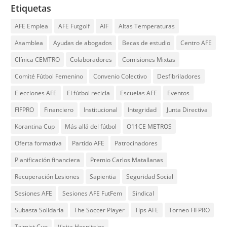
Etiquetas
AFE Emplea
AFE Futgolf
AIF
Altas Temperaturas
Asamblea
Ayudas de abogados
Becas de estudio
Centro AFE
Clínica CEMTRO
Colaboradores
Comisiones Mixtas
Comité Fútbol Femenino
Convenio Colectivo
Desfibriladores
Elecciones AFE
El fútbol recicla
Escuelas AFE
Eventos
FIFPRO
Financiero
Institucional
Integridad
Junta Directiva
Korantina Cup
Más allá del fútbol
O11CE METROS
Oferta formativa
Partido AFE
Patrocinadores
Planificación financiera
Premio Carlos Matallanas
Recuperación Lesiones
Sapientia
Seguridad Social
Sesiones AFE
Sesiones AFE FutFem
Sindical
Subasta Solidaria
The Soccer Player
Tips AFE
Torneo FIFPRO
Tximist Cup
Visita Hospitales