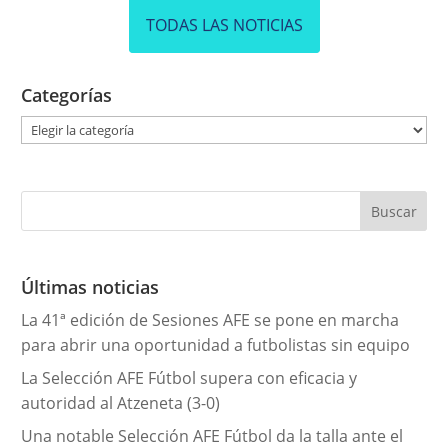
TODAS LAS NOTICIAS
Categorías
C
a
t
e
g
o
r
Últimas noticias
í
La 41ª edición de Sesiones AFE se pone en marcha
a
para abrir una oportunidad a futbolistas sin equipo
s
La Selección AFE Fútbol supera con eficacia y
autoridad al Atzeneta (3-0)
Una notable Selección AFE Fútbol da la talla ante el