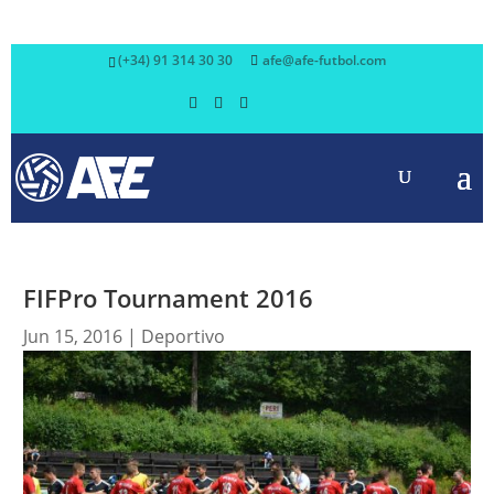
(+34) 91 314 30 30
afe@afe-futbol.com
FIFPro Tournament 2016
Jun 15, 2016
|
Deportivo