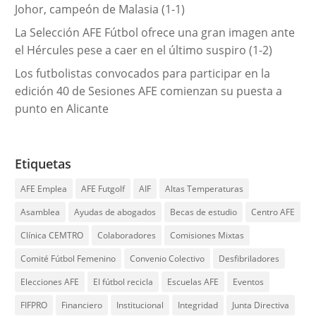
Johor, campeón de Malasia (1-1)
La Selección AFE Fútbol ofrece una gran imagen ante
el Hércules pese a caer en el último suspiro (1-2)
Los futbolistas convocados para participar en la
edición 40 de Sesiones AFE comienzan su puesta a
punto en Alicante
Etiquetas
AFE Emplea
AFE Futgolf
AIF
Altas Temperaturas
Asamblea
Ayudas de abogados
Becas de estudio
Centro AFE
Clínica CEMTRO
Colaboradores
Comisiones Mixtas
Comité Fútbol Femenino
Convenio Colectivo
Desfibriladores
Elecciones AFE
El fútbol recicla
Escuelas AFE
Eventos
FIFPRO
Financiero
Institucional
Integridad
Junta Directiva