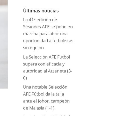
o
r
Últimas noticias
í
La 41ª edición de
a
Sesiones AFE se pone en
s
marcha para abrir una
oportunidad a futbolistas
sin equipo
La Selección AFE Fútbol
supera con eficacia y
autoridad al Atzeneta (3-
0)
Una notable Selección
AFE Fútbol da la talla
ante el Johor, campeón
de Malasia (1-1)