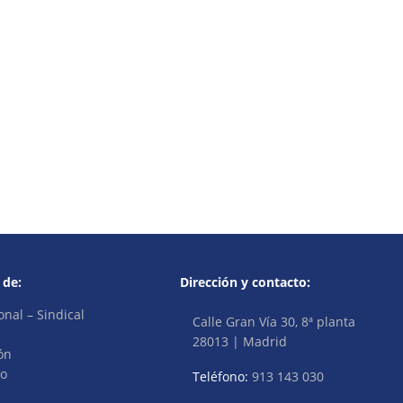
 de:
Dirección y contacto:
onal – Sindical
Calle Gran Vía 30, 8ª planta
28013 | Madrid
ón
vo
Teléfono:
913 143 030