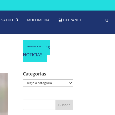
SALUD
MULTIMEDIA
🔐 EXTRANET
TODAS LAS
NOTICIAS
Categorías
C
a
t
e
g