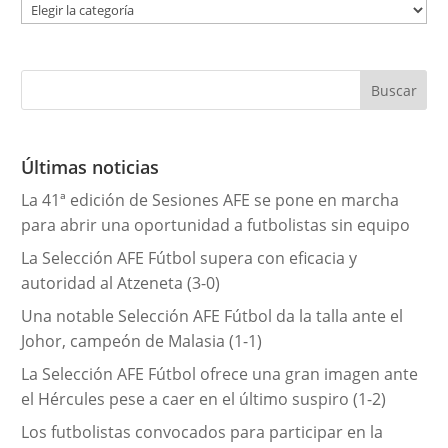
C
a
t
e
g
o
r
Últimas noticias
í
La 41ª edición de Sesiones AFE se pone en marcha
a
para abrir una oportunidad a futbolistas sin equipo
s
La Selección AFE Fútbol supera con eficacia y
autoridad al Atzeneta (3-0)
Una notable Selección AFE Fútbol da la talla ante el
Johor, campeón de Malasia (1-1)
La Selección AFE Fútbol ofrece una gran imagen ante
el Hércules pese a caer en el último suspiro (1-2)
Los futbolistas convocados para participar en la