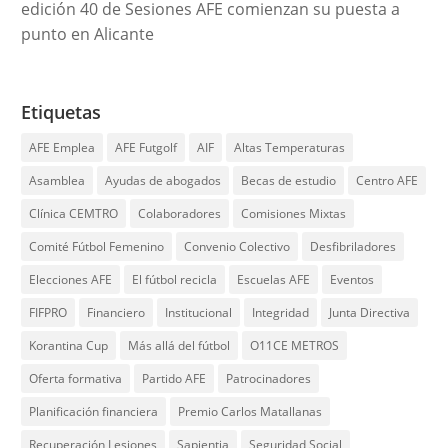
edición 40 de Sesiones AFE comienzan su puesta a
punto en Alicante
Etiquetas
AFE Emplea
AFE Futgolf
AIF
Altas Temperaturas
Asamblea
Ayudas de abogados
Becas de estudio
Centro AFE
Clínica CEMTRO
Colaboradores
Comisiones Mixtas
Comité Fútbol Femenino
Convenio Colectivo
Desfibriladores
Elecciones AFE
El fútbol recicla
Escuelas AFE
Eventos
FIFPRO
Financiero
Institucional
Integridad
Junta Directiva
Korantina Cup
Más allá del fútbol
O11CE METROS
Oferta formativa
Partido AFE
Patrocinadores
Planificación financiera
Premio Carlos Matallanas
Recuperación Lesiones
Sapientia
Seguridad Social